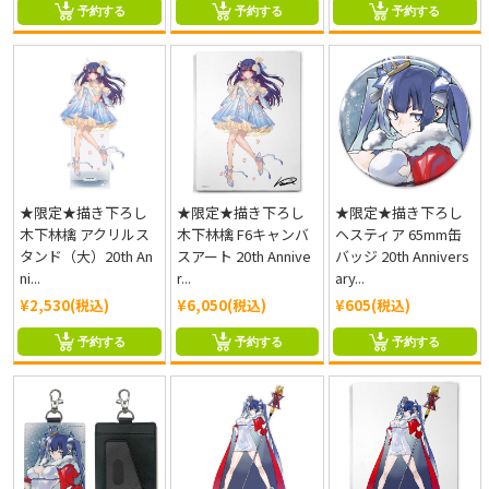
予約する
予約する
予約する
★限定★描き下ろし
★限定★描き下ろし
★限定★描き下ろし
木下林檎 アクリルス
木下林檎 F6キャンバ
ヘスティア 65mm缶
タンド（大）20th An
スアート 20th Annive
バッジ 20th Annivers
ni...
r...
ary...
¥2,530(税込)
¥6,050(税込)
¥605(税込)
予約する
予約する
予約する