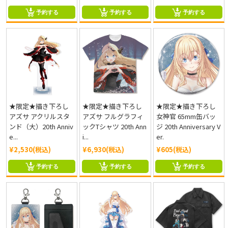
予約する
予約する
予約する
★限定★描き下ろし
★限定★描き下ろし
★限定★描き下ろし
アズサ アクリルスタ
アズサ フルグラフィ
女神官 65mm缶バッ
ンド（大）20th Anniv
ックTシャツ 20th Ann
ジ 20th Anniversary V
e...
i...
er.
¥2,530(税込)
¥6,930(税込)
¥605(税込)
予約する
予約する
予約する