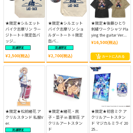
★限定★シルエット
★限定★シルエット
★限定★後藤ひとり
バイク志摩リン ラー
バイク志摩リン ショ
刺繍ワークシャツ Pla
ジトート＋限定缶バ
ルダートート＋限定
ying the guitar Ver....
ッジ...
缶バ...
¥16,500(税込)
¥2,500(税込)
¥2,700(税込)
カートに入れる
★限定★松前緒花 ア
★限定★緒花・民
★限定★初音ミク ア
クリルスタンド 私服V
子・菜子 in 喜翆荘 ア
クリルアートスタン
er.
クリルアートスタン
ド マジカルミライ 20
ド
25...