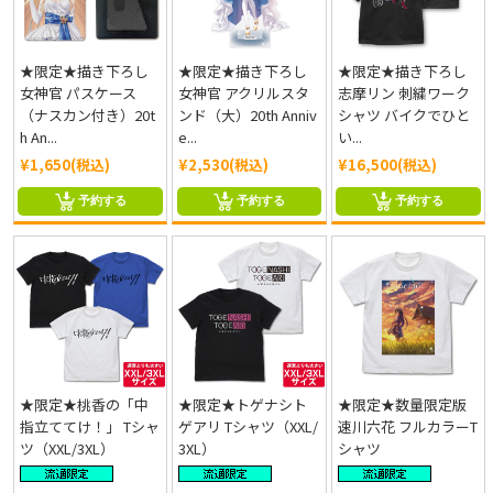
★限定★描き下ろし
★限定★描き下ろし
★限定★描き下ろし
女神官 パスケース
女神官 アクリルスタ
志摩リン 刺繍ワーク
（ナスカン付き）20t
ンド（大）20th Anniv
シャツ バイクでひと
h An...
e...
い...
¥1,650(税込)
¥2,530(税込)
¥16,500(税込)
予約する
予約する
予約する
★限定★桃香の「中
★限定★トゲナシト
★限定★数量限定版
指立ててけ！」 Tシャ
ゲアリ Tシャツ（XXL/
速川六花 フルカラーT
ツ（XXL/3XL）
3XL）
シャツ