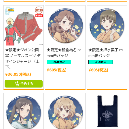
★限定★ジオン公国
★限定★和倉結名 65
★限定★押水菜子 65
軍 ノーマルスーツ デ
mm缶バッジ
mm缶バッジ
ザインジャージ （上
下...
¥605(税込)
¥605(税込)
¥36,850(税込)
予約する