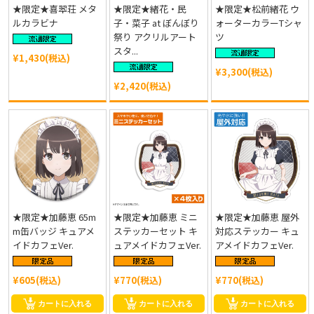
★限定★喜翆荘 メタ
★限定★緒花・民
★限定★松前緒花 ウ
ルカラビナ
子・菜子 at ぼんぼり
ォーターカラーTシャ
祭り アクリルアート
ツ
スタ...
¥1,430(税込)
¥3,300(税込)
¥2,420(税込)
★限定★加藤恵 65m
★限定★加藤恵 ミニ
★限定★加藤恵 屋外
m缶バッジ キュアメ
ステッカーセット キ
対応ステッカー キュ
イドカフェVer.
ュアメイドカフェVer.
アメイドカフェVer.
¥605(税込)
¥770(税込)
¥770(税込)
カートに入れる
カートに入れる
カートに入れる