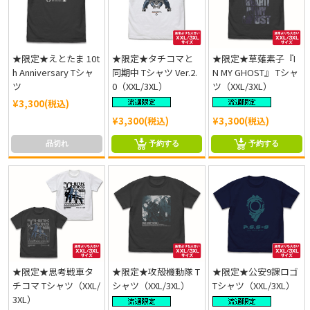
★限定★えとたま 10t
★限定★タチコマと
★限定★草薙素子『I
h Anniversary Tシャ
同期中 Tシャツ Ver.2.
N MY GHOST』 Tシャ
ツ
0（XXL/3XL）
ツ（XXL/3XL）
¥3,300(税込)
¥3,300(税込)
¥3,300(税込)
品切れ
予約する
予約する
★限定★思考戦車タ
★限定★攻殻機動隊 T
★限定★公安9課ロゴ
チコマ Tシャツ（XXL/
シャツ（XXL/3XL）
Tシャツ（XXL/3XL）
3XL）