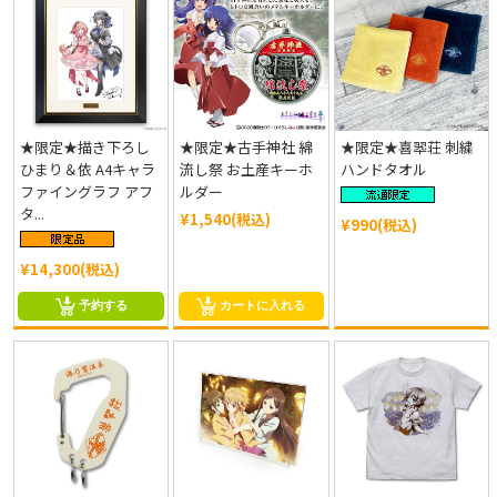
★限定★描き下ろし
★限定★古手神社 綿
★限定★喜翆荘 刺繍
ひまり＆依 A4キャラ
流し祭 お土産キーホ
ハンドタオル
ファイングラフ アフ
ルダー
タ...
¥1,540(税込)
¥990(税込)
¥14,300(税込)
予約する
カートに入れる