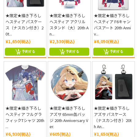
★限定★描き下ろし
★限定★描き下ろし
★限定★描き下ろし
ヘスティア パスケー
ヘスティア アクリル
ヘスティア F6キャン
ス（ナスカン付き）2
スタンド（大）20th A
バスアート 20th Anni
0t...
n...
v...
¥1,650(税込)
¥2,530(税込)
¥6,050(税込)
予約する
予約する
予約する
★限定★描き下ろし
★限定★描き下ろし
★限定★描き下ろし
ヘスティア フルグラ
アズサ 65mm缶バッ
アズサ パスケース
フィックTシャツ 20th
ジ 20th Anniversary V
（ナスカン付き）20t
...
er.
h An...
¥6,930(税込)
¥605(税込)
¥1,650(税込)