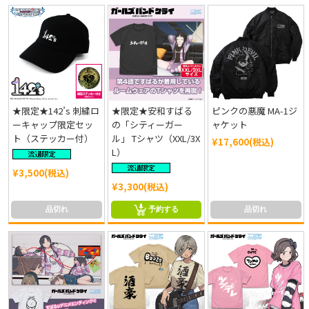
★限定★142’s 刺繍ロ
★限定★安和すばる
ピンクの悪魔 MA-1ジ
ーキャップ限定セッ
の「シティーガー
ャケット
ト（ステッカー付）
ル」 Tシャツ（XXL/3X
¥17,600(税込)
L）
¥3,500(税込)
¥3,300(税込)
品切れ
予約する
品切れ