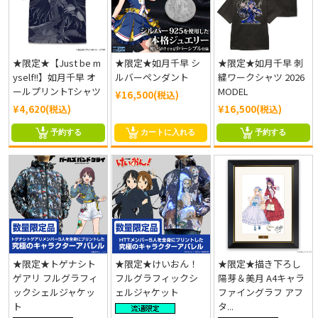
★限定★【Just be m
★限定★如月千早 シ
★限定★如月千早 刺
yself!!】如月千早 オ
ルバーペンダント
繍ワークシャツ 2026
ールプリントTシャツ
MODEL
¥16,500(税込)
¥4,620(税込)
¥16,500(税込)
予約する
カートに入れる
予約する
★限定★トゲナシト
★限定★けいおん！
★限定★描き下ろし
ゲアリ フルグラフィ
フルグラフィックシ
陽芽＆美月 A4キャラ
ックシェルジャケッ
ェルジャケット
ファイングラフ アフ
ト
タ...