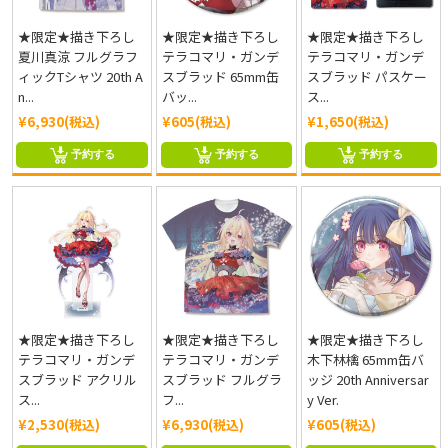
★限定★描き下ろし
★限定★描き下ろし
★限定★描き下ろし
夏川真涼 フルグラフ
テラコマリ・ガンデ
テラコマリ・ガンデ
ィックTシャツ 20th A
スブラッド 65mm缶
スブラッド パスケー
n...
バッ...
ス...
¥6,930(税込)
¥605(税込)
¥1,650(税込)
予約する
予約する
予約する
★限定★描き下ろし
★限定★描き下ろし
★限定★描き下ろし
テラコマリ・ガンデ
テラコマリ・ガンデ
木下林檎 65mm缶バ
スブラッド アクリル
スブラッド フルグラ
ッジ 20th Anniversar
ス...
フ...
y Ver.
¥2,530(税込)
¥6,930(税込)
¥605(税込)