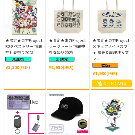
★限定★東方Project
★限定★東方Project
★限定★東方Project
B2タペストリー 博麗
ラージトート 博麗神
×キュアメイドカフ
神社春祭り2025
社春祭り2025
ェ 霊夢＆魔理沙＆文
ラ...
¥3,300(税込)
¥1,980(税込)
¥1,980(税込)
カートに入れる