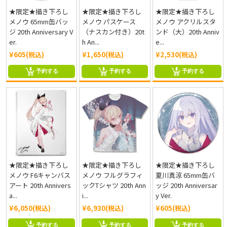
★限定★描き下ろし
★限定★描き下ろし
★限定★描き下ろし
メノウ 65mm缶バッ
メノウ パスケース
メノウ アクリルスタ
ジ 20th Anniversary V
（ナスカン付き）20t
ンド（大）20th Anniv
er.
h An...
e...
¥605(税込)
¥1,650(税込)
¥2,530(税込)
予約する
予約する
予約する
★限定★描き下ろし
★限定★描き下ろし
★限定★描き下ろし
メノウ F6キャンバス
メノウ フルグラフィ
夏川真涼 65mm缶バ
アート 20th Annivers
ックTシャツ 20th Ann
ッジ 20th Anniversar
a...
i...
y Ver.
¥6,050(税込)
¥6,930(税込)
¥605(税込)
予約する
予約する
予約する