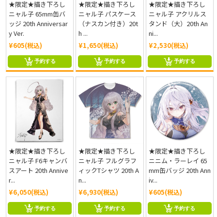
★限定★描き下ろし
★限定★描き下ろし
★限定★描き下ろし
ニャル子 65mm缶バ
ニャル子 パスケース
ニャル子 アクリルス
ッジ 20th Anniversar
（ナスカン付き）20t
タンド（大）20th An
y Ver.
h ...
ni...
¥605(税込)
¥1,650(税込)
¥2,530(税込)
予約する
予約する
予約する
★限定★描き下ろし
★限定★描き下ろし
★限定★描き下ろし
ニャル子 F6キャンバ
ニャル子 フルグラフ
ニニム・ラーレイ 65
スアート 20th Annive
ィックTシャツ 20th A
mm缶バッジ 20th Ann
r...
n...
iv...
¥6,050(税込)
¥6,930(税込)
¥605(税込)
予約する
予約する
予約する