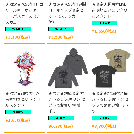
★限定★765プロ ロゴ
★限定★765プロ 刺繍
★限定★超東方LIVE
リールキーホルダ
ローキャップ限定セ
古明地こいし アクリ
ー・パスケース（ナ
ット（ステッカー
ルスタンド
スカ...
付）
¥1,650(税込)
¥3,300(税込)
¥3,500(税込)
★限定★超東方LIVE
★限定★地域限定 描
★限定★地域限定 描
古明地さとり アクリ
き下ろし 志摩リン ゼ
き下ろし 志摩リン ゼ
ルスタンド
ブラでお買い物 薄
ブラでお買い物 Tシャ
手...
ツ
¥1,650(税込)
¥6,380(税込)
¥3,300(税込)