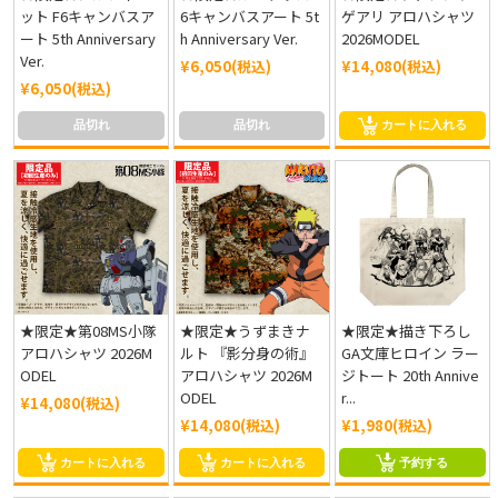
ット F6キャンバスア
6キャンバスアート 5t
ゲアリ アロハシャツ
ート 5th Anniversary
h Anniversary Ver.
2026MODEL
Ver.
¥6,050(税込)
¥14,080(税込)
¥6,050(税込)
品切れ
品切れ
カートに入れる
★限定★第08MS小隊
★限定★うずまきナ
★限定★描き下ろし
アロハシャツ 2026M
ルト 『影分身の術』
GA文庫ヒロイン ラー
ODEL
アロハシャツ 2026M
ジトート 20th Annive
ODEL
r...
¥14,080(税込)
¥14,080(税込)
¥1,980(税込)
カートに入れる
カートに入れる
予約する