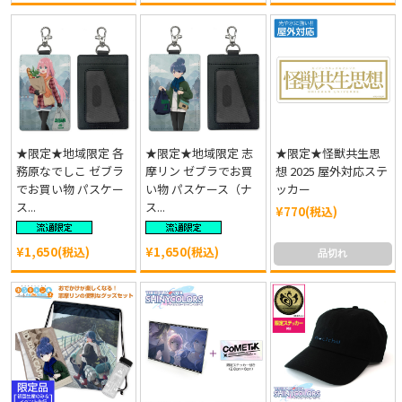
★限定★地域限定 各
★限定★地域限定 志
★限定★怪獣共生思
務原なでしこ ゼブラ
摩リン ゼブラでお買
想 2025 屋外対応ステ
でお買い物 パスケー
い物 パスケース（ナ
ッカー
ス...
ス...
¥770(税込)
¥1,650(税込)
¥1,650(税込)
品切れ