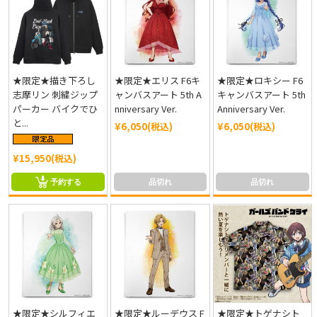
★限定★描き下ろし
★限定★エリス F6キ
★限定★ロキシー F6
志摩リン 刺繍ジップ
ャンバスアート 5th A
キャンバスアート 5th
パーカー バイクでひ
nniversary Ver.
Anniversary Ver.
と...
¥6,050(税込)
¥6,050(税込)
¥15,950(税込)
予約する
品切れ
品切れ
★限定★シルフィエ
★限定★ルーデウス F
★限定★トゲナシト