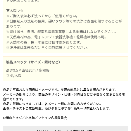
▼木製フタ
※ご購入後は必ず洗ってからご使用ください。
※研磨剤入り洗剤の使用、硬いタワシ等での洗浄は表面を傷つけることが
あります。
※浸け置き、煮沸、酸素系塩素系薬剤による消毒はしないでください。
※天然素材の為、電子レンジ・食器洗浄機・乾燥機は使用不可。
※天然木の為、色・木目には個体差があります。
※洗浄後は出来るだけ早く自然乾燥させてください。
製品スペック（サイズ・素材など）
高さ9.5×直径8cm / 陶器製
フタ/木製
商品の写真および画像はイメージです。実際の商品とは異なる場合があります。
メーカーの都合により、商品のデザイン・仕様・発売日などは予告なく変更となる場
合があります。
商品の詳細につきましては、各メーカー様にお問い合わせください。
画像・テキストの無断転載、及びそれに準ずる行為を一切禁止いたします。
©雨森たきび／小学館／マケイン応援委員会