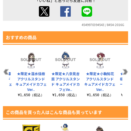
「いいね」と思ったら友達に共有！
4549970394543 / 8454-2016G
おすすめの商品
焼塩檸檬
★限定★温水佳樹
★限定★八奈見杏
★限定★小鞠知花
★限定
スタンド
アクリルスタンド
菜 アクリルスタン
アクリルスタンド
檬・知
ドカフェ
キュアメイドカフェ
ド キュアメイドカ
キュアメイドカフェ
ージト
.
Ver..
フェVe..
Ver..
メ
（税込）
¥1,650（税込）
¥1,650（税込）
¥1,650（税込）
¥1,
この商品を買った人はこんな商品も買っています