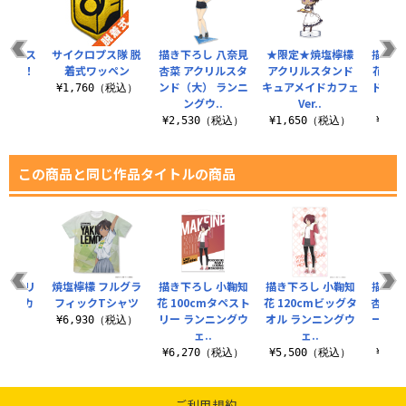
クリルス
サイクロプス隊 脱
描き下ろし 八奈見
★限定★焼塩檸檬
描き下
aRon！
着式ワッペン
杏菜 アクリルスタ
アクリルスタンド
花 ア
.
ンド（大） ランニ
キュアメイドカフェ
ド（大
¥1,760（税込）
ングウ..
Ver..
グ
（税込）
¥2,530（税込）
¥1,650（税込）
¥2,
この商品と同じ作品タイトルの商品
両面プリ
焼塩檸檬 フルグラ
描き下ろし 小鞠知
描き下ろし 小鞠知
描き下
ションカ
フィックTシャツ
花 100cmタペスト
花 120cmビッグタ
杏菜 
ー
リー ランニングウ
オル ランニングウ
ー ラ
¥6,930（税込）
ェ..
ェ..
（税込）
¥6,270（税込）
¥5,500（税込）
¥3,
ご利用規約