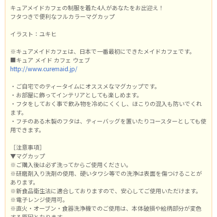
キュアメイドカフェの制服を着た4人があなたをお出迎え！
フタつきで便利なフルカラーマグカップ
イラスト：ユキヒ
※キュアメイドカフェは、日本で一番最初にできたメイドカフェです。
■キュア メイド カフェ ウェブ
http://www.curemaid.jp/
・ご自宅でのティータイムにオススメなマグカップです。
・お部屋に飾ってインテリアとしても楽しめます。
・フタをしておく事で飲み物を冷めにくくし、ほこりの混入も防いでくれ
ます。
・フチのある木製のフタは、ティーバッグを置いたりコースターとしても使
用できます。
［注意事項］
▼マグカップ
※ご購入後は必ず洗ってからご使用ください。
※研磨剤入り洗剤の使用、硬いタワシ等での洗浄は表面を傷つけることが
あります。
※新食品衛生法に適合しておりますので、安心してご使用いただけます。
※電子レンジ使用可。
※直火・オーブン・食器洗浄機でのご使用は、本体破損や絵柄部分が変色
する原因となります。