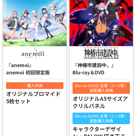
『anemoi』
『神椿市建設中。』
anemoi 初回限定版
Blu-ray＆DVD
購入特典
Blu-ray＆DVD 全巻（1～3巻）
連動購入特典
オリジナルブロマイド
オリジナルA5サイズア
5枚セット
クリルパネル
Blu-ray＆DVD 全巻（1～3巻）
連動購入特典
キャラクターデザイ