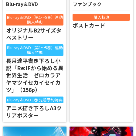
Blu-ray＆DVD
ファンブック
Blu-ray＆DVD（第1～5巻）連動
購入特典
購入特典
ポストカード
オリジナルB2サイズタ
ペストリー
Blu-ray＆DVD（第1～5巻）連動
購入特典
長月達平書き下ろし小
説「Re:IFから始める異
世界生活 ゼロカラア
ヤマツイセカイセイカ
ツ」（256p）
Blu-ray＆DVD 1巻 先着予約特典
アニメ描き下ろしA3ク
リアポスター