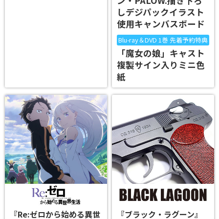
ン・PALOW.描き下ろ
しデジパックイラスト
使用キャンバスボード
Blu-ray＆DVD 1巻 先着予約特典
「魔女の娘」キャスト
複製サイン入りミニ色
紙
『Re:ゼロから始める異世
『ブラック・ラグーン』