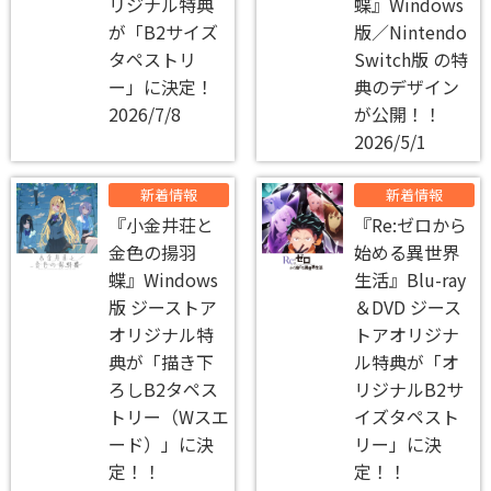
リジナル特典
蝶』Windows
が「B2サイズ
版／Nintendo
タペストリ
Switch版 の特
ー」に決定！
典のデザイン
2026/7/8
が公開！！
2026/5/1
新着情報
新着情報
『小金井荘と
『Re:ゼロから
金色の揚羽
始める異世界
蝶』Windows
生活』Blu-ray
版 ジーストア
＆DVD ジース
オリジナル特
トアオリジナ
典が「描き下
ル特典が「オ
ろしB2タペス
リジナルB2サ
トリー（Wスエ
イズタペスト
ード）」に決
リー」に決
定！！
定！！