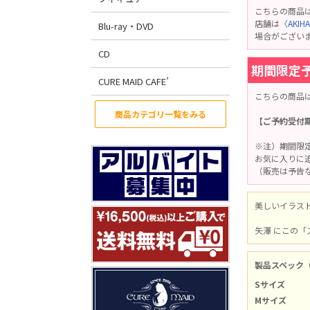
こちらの商品
店舗は
〈AKI
Blu-ray・DVD
場合がござい
CD
期間限定
CURE MAID CAFE’
こちらの商品
商品カテゴリ一覧をみる
【ご予約受付期
※注）期間限
お気に入りに
（販売は予告
美しいイラス
矢澤 にこの「
製品スペック
Sサイズ
Mサイズ