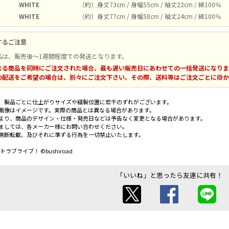
WHITE
（約）身丈73cm / 身幅55cm / 袖丈22cm / 綿100％
WHITE
（約）身丈77cm / 身幅58cm / 袖丈24cm / 綿100％
するご注意
品は、販売後～1週間程度での発送となります。
なる商品を同時にご注文された場合、最も遅い販売日にあわせての一括発送になりま
の配送をご希望の場合は、別々にご注文下さい。その際、送料等はご注文ごとに掛か
、製品ごとに仕上がりサイズや縫製位置に若干のずれがございます。
画像はイメージです。実際の商品とは異なる場合があります。
より、商品のデザイン・仕様・発売日などは予告なく変更となる場合があります。
ましては、各メーカー様にお問い合わせください。
無断転載、及びそれに準ずる行為を一切禁止いたします。
トラブライブ！ ©bushiroad
「いいね」と思ったら友達に共有！