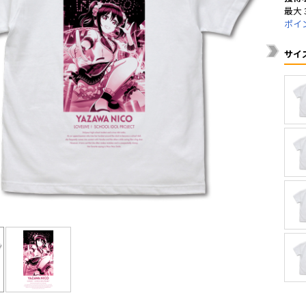
最大 
ポイ
サイ