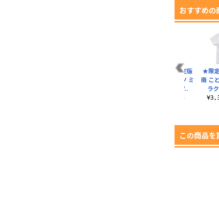
おすすめの
★限定★流通限定版
★限
絢瀬 絵里 Tシャツ ミ
南 こ
ラクルライブ V..
ラク
¥3,300（税込）
¥3
この商品を