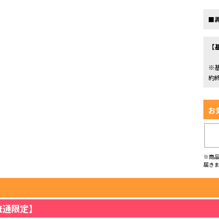
■
【
※
約
お
※商
届き
流通限定】