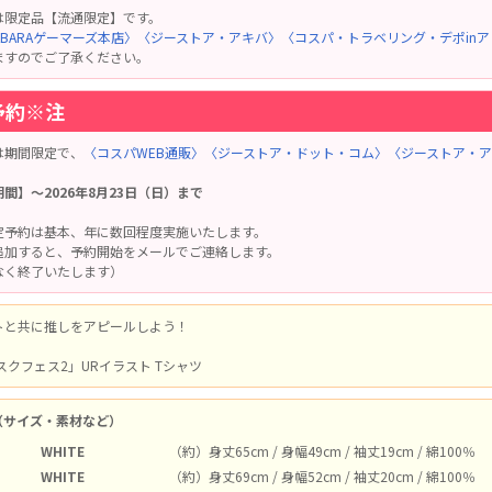
は限定品【流通限定】です。
HABARAゲーマーズ本店〉
〈ジーストア・アキバ〉
〈コスパ・トラベリング・デポin
ますのでご了承ください。
予約※注
は期間限定で、
〈コスパWEB通販〉
〈ジーストア・ドット・コム〉
〈ジーストア・
間】～2026年8月23日（日）まで
定予約は基本、年に数回程度実施いたします。
追加すると、予約開始をメールでご連絡します。
なく終了いたします）
トと共に推しをアピールしよう！
スクフェス2」URイラスト Tシャツ
（サイズ・素材など）
WHITE
（約）身丈65cm / 身幅49cm / 袖丈19cm / 綿100％
WHITE
（約）身丈69cm / 身幅52cm / 袖丈20cm / 綿100％