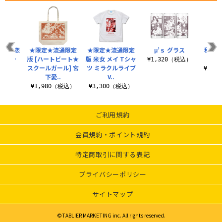
葉月 恋
★限定★流通限定
★限定★流通限定
μ’ｓ グラス
私立浦
トリー
版 [ハートビート★
版 米女 メイ Tシャ
夏制
¥1,320（税込）
スクールガール] 宮
ツ ミラクルライブ
（税込）
¥14,
下愛..
V..
¥1,980（税込）
¥3,300（税込）
ご利用規約
会員規約・ポイント規約
特定商取引に関する表記
プライバシーポリシー
サイトマップ
©TABLIER MARKETING inc. All rights reserved.