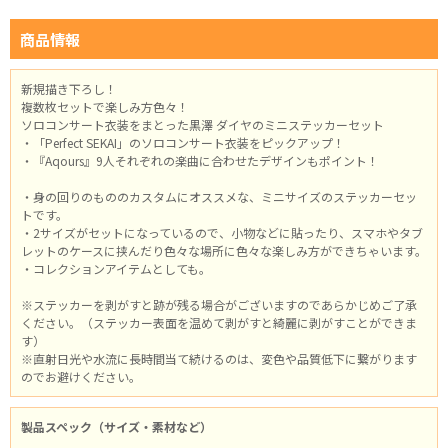
商品情報
新規描き下ろし！
複数枚セットで楽しみ方色々！
ソロコンサート衣装をまとった黒澤 ダイヤのミニステッカーセット
・「Perfect SEKAI」のソロコンサート衣装をピックアップ！
・『Aqours』9人それぞれの楽曲に合わせたデザインもポイント！
・身の回りのもののカスタムにオススメな、ミニサイズのステッカーセッ
トです。
・2サイズがセットになっているので、小物などに貼ったり、スマホやタブ
レットのケースに挟んだり色々な場所に色々な楽しみ方ができちゃいます。
・コレクションアイテムとしても。
※ステッカーを剥がすと跡が残る場合がございますのであらかじめご了承
ください。（ステッカー表面を温めて剥がすと綺麗に剥がすことができま
す）
※直射日光や水流に長時間当て続けるのは、変色や品質低下に繋がります
のでお避けください。
製品スペック（サイズ・素材など）