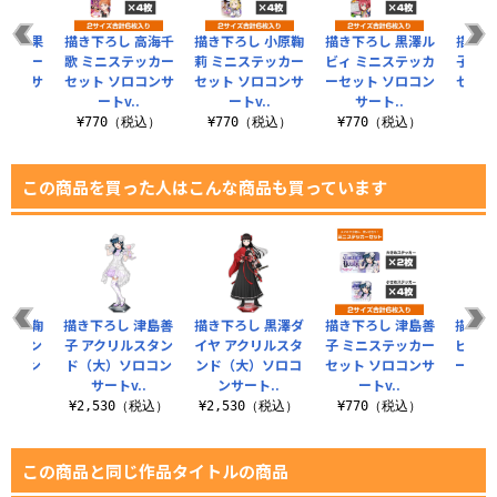
 松浦果
描き下ろし 高海千
描き下ろし 小原鞠
描き下ろし 黒澤ル
描き下
テッカー
歌 ミニステッカー
莉 ミニステッカー
ビィ ミニステッカ
子 ミ
ロコンサ
セット ソロコンサ
セット ソロコンサ
ーセット ソロコン
セット
..
ートv..
ートv..
サート..
税込）
¥770（税込）
¥770（税込）
¥770（税込）
¥7
この商品を買った人はこんな商品も買っています
 小原鞠
描き下ろし 津島善
描き下ろし 黒澤ダ
描き下ろし 津島善
描き下
ルスタン
子 アクリルスタン
イヤ アクリルスタ
子 ミニステッカー
ビィ 
ソロコン
ド（大）ソロコン
ンド（大）ソロコ
セット ソロコンサ
ーセッ
..
サートv..
ンサート..
ートv..
サ
（税込）
¥2,530（税込）
¥2,530（税込）
¥770（税込）
¥7
この商品と同じ作品タイトルの商品