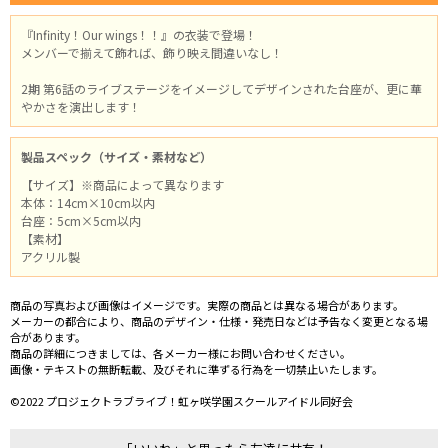
『Infinity！Our wings！！』の衣装で登場！
メンバーで揃えて飾れば、飾り映え間違いなし！
2期 第6話のライブステージをイメージしてデザインされた台座が、更に華
やかさを演出します！
製品スペック（サイズ・素材など）
【サイズ】※商品によって異なります
本体：14cm×10cm以内
台座：5cm×5cm以内
【素材】
アクリル製
商品の写真および画像はイメージです。実際の商品とは異なる場合があります。
メーカーの都合により、商品のデザイン・仕様・発売日などは予告なく変更となる場
合があります。
商品の詳細につきましては、各メーカー様にお問い合わせください。
画像・テキストの無断転載、及びそれに準ずる行為を一切禁止いたします。
©2022 プロジェクトラブライブ！虹ヶ咲学園スクールアイドル同好会