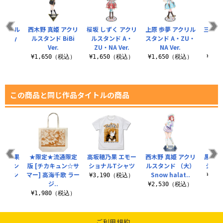
アクリル
西木野 真姫 アクリ
桜坂 しずく アクリ
上原 歩夢 アクリル
三船 
uilty
ルスタンド BiBi
ルスタンド A・
スタンド A・ZU・
ス
er..
Ver.
ZU・NA Ver.
NA Ver.
EMOT
（税込）
¥1,650（税込）
¥1,650（税込）
¥1,650（税込）
¥1,
この商品と同じ作品タイトルの商品
 松浦果
★限定★流通限定
高坂穂乃果 エモー
西木野 真姫 アクリ
黒澤ダ
ルスタン
版 [チカキュン☆サ
ショナルTシャツ
ルスタンド （大）
ショ
ソロコン
マー] 高海千歌 ラー
Snow halat..
¥3,190（税込）
¥3,
..
ジ..
¥2,530（税込）
（税込）
¥1,980（税込）
ご利用規約