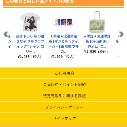
この商品と同じ作品タイトルの商品
流通限定
描き下ろし 桜小路
★限定★流通限定
★限定★流通限定
★限定
璃奈 Tシ
きな子 フルグラフ
版 [マジカル☆フィ
版 [Delightful
版 東條
クルライ
ィックTシャツ ロ
ーバー] 東條希 フル
Waltz] エ..
ミラ
.
リー..
カ..
¥1,980（税込）
（税込）
¥6,930（税込）
¥1,650（税込）
¥3,
ご利用規約
会員規約・ポイント規約
特定商取引に関する表記
プライバシーポリシー
サイトマップ