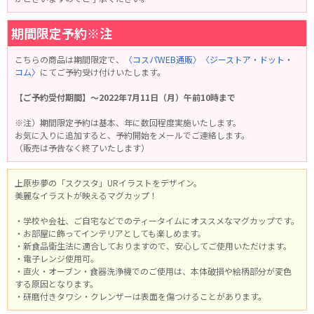
期間限定予約※注
こちらの商品は期間限定で、
〈コスパWEB通販〉
〈ジーストア・ドット・
コム〉
にてご予約受け付けいたします。
【ご予約受付期間】～2022年7月11日（月）午前10時まで
※注）期間限定予約は基本、年に数回程度実施いたします。
お気に入りに追加すると、予約開始をメールでご連絡します。
（販売は予告なく終了いたします）
上原歩夢の「スクスタ」URイラストをデザイン。
美麗なイラストが映えるマグカップ！
・学校や会社、ご自宅などでのティータイムにオススメなマグカップです。
・お部屋に飾ってインテリアとしても楽しめます。
・新食品衛生法に適合しておりますので、安心してご使用いただけます。
・電子レンジ使用可。
・直火・オーブン・食器洗浄機でのご使用は、本体破損や絵柄部分が変色
する原因となります。
・研磨付きタワシ・クレンザーは表面を傷つけることがあります。