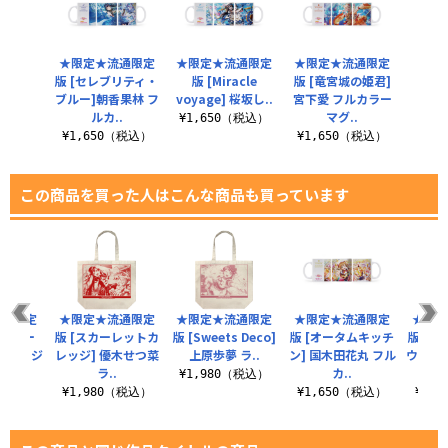
★限定★流通限定
★限定★流通限定
★限定★流通限定
版 [セレブリティ・
版 [Miracle
版 [竜宮城の姫君]
ブルー]朝香果林 フ
voyage] 桜坂し..
宮下愛 フルカラー
ルカ..
マグ..
¥1,650（税込）
¥1,650（税込）
¥1,650（税込）
この商品を買った人はこんな商品も買っています
流通限定
★限定★流通限定
★限定★流通限定
★限定★流通限定
★限定
ーアモー
版 [スカーレットカ
版 [Sweets Deco]
版 [オータムキッチ
版 [
未 ラージ
レッジ] 優木せつ菜
上原歩夢 ラ..
ン] 国木田花丸 フル
ウィン]
.
ラ..
カ..
¥1,980（税込）
（税込）
¥1,980（税込）
¥1,650（税込）
¥1,