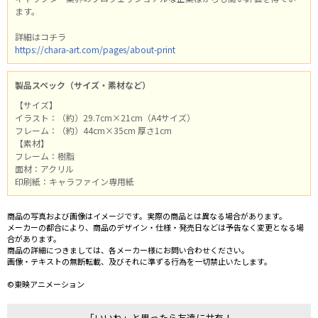
ます。
詳細はコチラ
https://chara-art.com/pages/about-print
製品スペック（サイズ・素材など）
【サイズ】
イラスト：（約）29.7cm×21cm（A4サイズ）
フレーム：（約）44cm×35cm 厚さ1cm
【素材】
フレーム：樹脂
面材：アクリル
印刷紙：キャラファイン専用紙
商品の写真および画像はイメージです。実際の商品とは異なる場合があります。
メーカーの都合により、商品のデザイン・仕様・発売日などは予告なく変更となる場
合があります。
商品の詳細につきましては、各メーカー様にお問い合わせください。
画像・テキストの無断転載、及びそれに準ずる行為を一切禁止いたします。
©東映アニメーション
「いいね」と思ったら友達に共有！