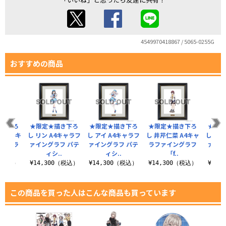
4549970418867 / 5065-0255G
おすすめの商品
描き下ろ
★限定★描き下ろ
★限定★描き下ろ
★限定★描き下ろ
★限
る A4キ
し リン A4キャラフ
し アイ A4キャラフ
し 井芹仁菜 A4キャ
し ヒナ
イングラ
ァイングラフ パテ
ァイングラフ パテ
ラファイングラフ
ァイン
.
ィシ..
ィシ..
「f..
0（税込）
¥14,300（税込）
¥14,300（税込）
¥14,300（税込）
¥14,
この商品を買った人はこんな商品も買っています