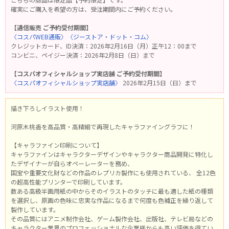
確実にご購入を希望の方は、受注期間内にご予約ください。
【通信販売 ご予約受付期間】
〈コスパWEB通販〉
〈ジーストア・ドット・コム〉
クレジットカード、ID決済：2026年2月16日（月）正午12：00まで
コンビニ、ペイジー決済：2026年2月8日（日）まで
【コスパオフィシャルショップ実店舗 ご予約受付期間】
〈コスパオフィシャルショップ実店舗〉
2026年2月15日（日）まで
描き下ろしイラスト使用！
河原木桃香を高品質・高精細で再現したキャラファイングラフに！
【キャラファイン印刷について】
キャラファインはキャラクターデザインやキャラクター商品開発に特化し
たデザイナーが自らオペーレーターを務め、
国宝や重要文化財などの作品のレプリカ製作にも使用されている、 全12色
の超高性能プリンターで印刷しています。
数ある高級半画用紙の中からそのイラストのタッチに最も適した紙の種類
を選択し、原画の色味に忠実な作品になるまで何度も色補正を繰り返して
製作しています。
その品質にはアニメ制作会社、ゲーム製作会社、出版社、テレビ局などの
キャラクター業界のプロフェッショナルな企業様からも高い評価を得てい