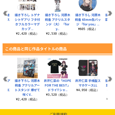
るの「嘘
描き下ろし トゲナ
描き下ろし 河原木
描き下ろし 河原木
描き下
クリルス
シトゲアリ フタ付
桃香 アクリルスタ
桃香 65mm缶バッ
菜 6
（大）
きフルカラーマグ
ンド（大） 「for
ジ 「for you」..
「for
カップ ..
y..
（税込）
¥605（税込）
¥6
¥2,420（税込）
¥2,530（税込）
この商品と同じ作品タイトルの商品
アイ ア
描き下ろし 河原木
井芹仁菜の「HOPE
井芹仁菜 手帳型ス
描き下
タンド
桃香 アクリルアー
FOR THE BEST」
マホケースLL
菜 フ
ティシエ
トスタンド 爆ぜて
ドライTシャ..
ャツ
¥4,950（税込）
.
咲くV..
¥3,520（税込）
（税込）
¥2,420（税込）
¥4,
ご利用規約