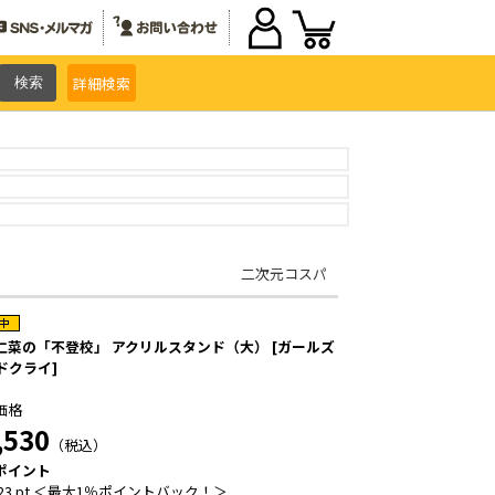
詳細
検索
二次元コスパ
仁菜の「不登校」 アクリルスタンド（大） [ガールズ
ドクライ]
価格
,530
（税込）
ポイント
23 pt ＜最大1％ポイントバック！＞