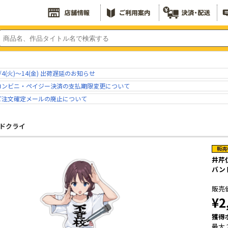
/4(火)～14(金) 出荷遅延のお知らせ
コンビニ・ペイジー決済の支払期限変更について
ご注文確定メールの廃止について
ドクライ
井芹
バン
販売
¥2
獲得
最大 