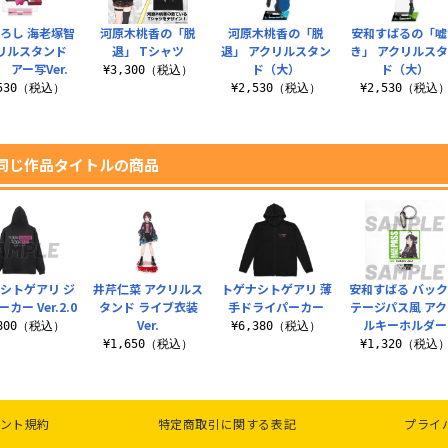
ろし 海老塚智
河原木桃香の「脱
河原木桃香の「脱
安和すばるの「嘘
リルスタンド
退」 Tシャツ
退」 アクリルスタン
き」 アクリルス
 アー写Ver.
ド（大）
ド（大）
¥3,300（税込）
,530（税込）
¥2,530（税込）
¥2,530（税込
同じ作品タイトルの商品
シトゲアリ ジ
井芹仁菜 アクリルス
トゲナシトゲアリ 薄
安和すばる バッ
カー Ver.2.0
タンド ライブ衣装
手ドライパーカー
テージパス風 ア
Ver.
ルキーホルダー
,800（税込）
¥6,380（税込）
¥1,650（税込）
¥1,320（税込
ント規約
特定商取引に関する表記
プライ