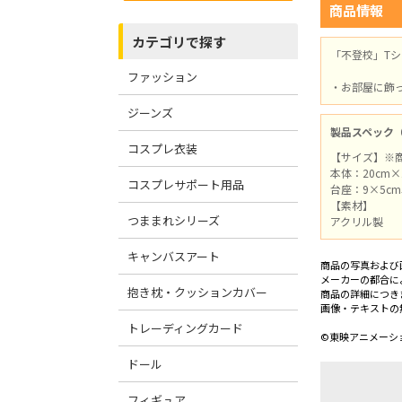
商品情報
カテゴリで探す
「不登校」T
ファッション
・お部屋に飾
ジーンズ
製品スペック
コスプレ衣装
【サイズ】※
本体：20cm×
コスプレサポート用品
台座：9×5c
【素材】
つままれシリーズ
アクリル製
キャンバスアート
商品の写真および
メーカーの都合に
抱き枕・クッションカバー
商品の詳細につき
画像・テキストの
トレーディングカード
©東映アニメーシ
ドール
フィギュア