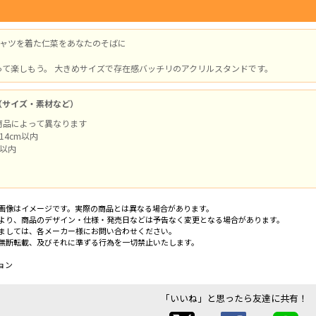
シャツを着た仁菜をあなたのそばに
って楽しもう。 大きめサイズで存在感バッチリのアクリルスタンドです。
（サイズ・素材など）
商品によって異なります
14cm以内
m以内
画像はイメージです。実際の商品とは異なる場合があります。
より、商品のデザイン・仕様・発売日などは予告なく変更となる場合があります。
ましては、各メーカー様にお問い合わせください。
無断転載、及びそれに準ずる行為を一切禁止いたします。
ョン
「いいね」と思ったら友達に共有！