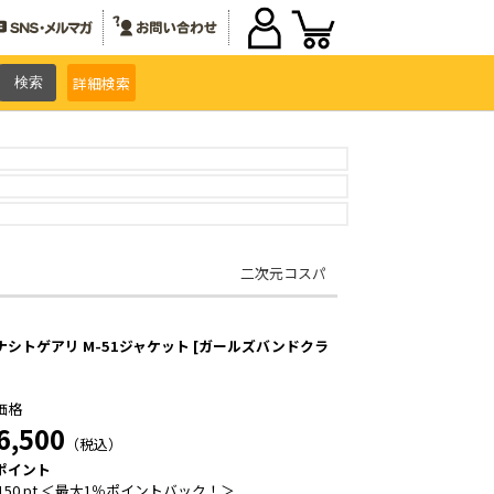
詳細
検索
二次元コスパ
ナシトゲアリ M-51ジャケット [ガールズバンドクラ
価格
6,500
（税込）
ポイント
150 pt ＜最大1％ポイントバック！＞