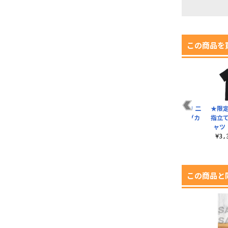
この商品を
パ
安和すばるの「嘘つ
井芹仁菜の「HOPE
トゲナシトゲアリ 二
★限
ラ
き」 Tシャツ
FOR THE BEST」ド
層ステンレスマグカ
指立て
ー
ライTシャ..
ップ（塗装）
ャツ（
¥3,300（税込）
¥3,520（税込）
¥3,630（税込）
¥3
この商品と