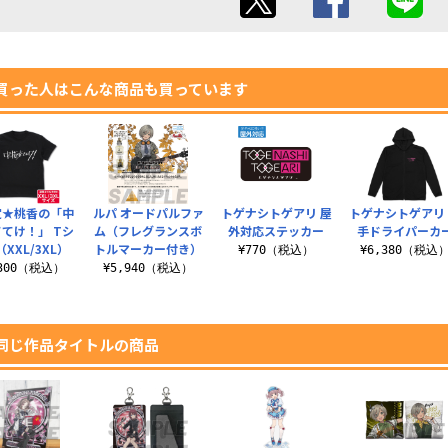
買った人はこんな商品も買っています
定★桃香の「中
ルパ オードパルファ
トゲナシトゲアリ 屋
トゲナシトゲアリ
てけ！」 Tシ
ム（フレグランスボ
外対応ステッカー
手ドライパーカ
XXL/3XL）
トルマーカー付き）
¥770（税込）
¥6,380（税込
,300（税込）
¥5,940（税込）
同じ作品タイトルの商品