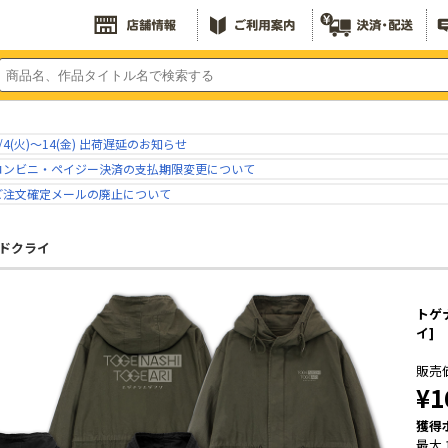
/4(火)～14(金) 出荷遅延のお知らせ
コンビニ・ペイジー決済の支払期限変更について
ご注文確定メールの廃止について
ドクライ
トゲ
イ]
販売
¥1
獲得
最大 