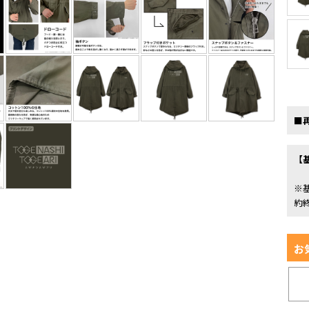
■
【
※
約
お