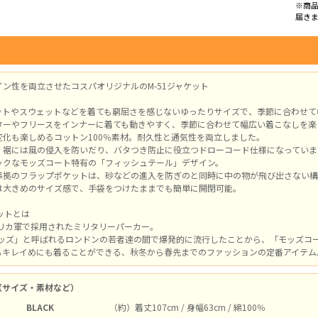
※商
届き
ン性を両立させたコスパオリジナルのM-51ジャケット
ットやスウェットなどを着ても窮屈さを感じないゆったりサイズで、季節に合わせて
ターやフリースをインナーに着ても動きやすく、季節に合わせて幅広い着こなしを楽
変化も楽しめるコットン100％素材。耐久性と通気性を両立しました。
・裾には風の侵入を防いだり、バタつき防止に役立つドローコード仕様になっていま
ックなモッズコート特有の「フィッシュテール」デザイン。
準拠のフラップポケットは、砂などの進入を防ぎのと同時に中の物が飛び出さない構
は大きめのサイズ感で、手袋をつけたままでも簡単に開閉可能。
ケットとは
メリカ軍で採用されたミリタリーパーカー。
「モッズ」と呼ばれるロンドンの若者達の間で爆発的に流行したことから、「モッズコ
もキレイめにも着ることができる、秋冬から春先までのファッションの定番アイテム
（サイズ・素材など）
BLACK
（約）着丈107cm / 身幅63cm / 綿100％