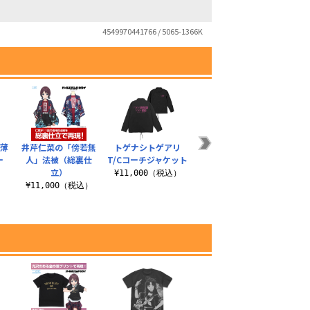
4549970441766 / 5065-1366K
 薄
井芹仁菜の「傍若無
トゲナシトゲアリ
トゲナシトゲアリ ミ
トゲナ
ー
人」法被（総裏仕
T/Cコーチジャケット
ニステッカーセット
タ
立）
）
¥11,000（税込）
¥770（税込）
¥1
¥11,000（税込）