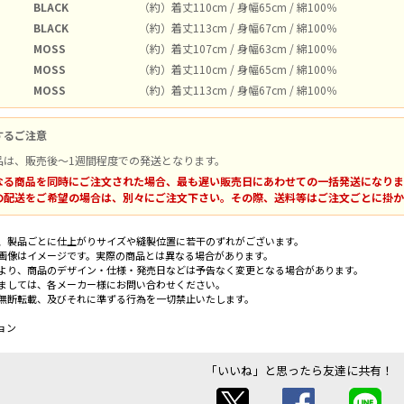
BLACK
（約）着丈110cm / 身幅65cm / 綿100％
BLACK
（約）着丈113cm / 身幅67cm / 綿100％
MOSS
（約）着丈107cm / 身幅63cm / 綿100％
MOSS
（約）着丈110cm / 身幅65cm / 綿100％
MOSS
（約）着丈113cm / 身幅67cm / 綿100％
するご注意
品は、販売後～1週間程度での発送となります。
なる商品を同時にご注文された場合、最も遅い販売日にあわせての一括発送になりま
の配送をご希望の場合は、別々にご注文下さい。その際、送料等はご注文ごとに掛か
、製品ごとに仕上がりサイズや縫製位置に若干のずれがございます。
画像はイメージです。実際の商品とは異なる場合があります。
より、商品のデザイン・仕様・発売日などは予告なく変更となる場合があります。
ましては、各メーカー様にお問い合わせください。
無断転載、及びそれに準ずる行為を一切禁止いたします。
ョン
「いいね」と思ったら友達に共有！