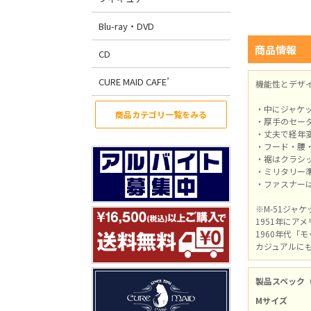
Blu-ray・DVD
商品情報
CD
CURE MAID CAFE’
機能性とデザイ
・中にジャケ
商品カテゴリ一覧をみる
・厚手のセー
・丈夫で経年
・フード・腰
・裾はクラシ
・ミリタリー
・ファスナー
※M-51ジャ
1951年にア
1960年代
カジュアルに
製品スペック
Mサイズ