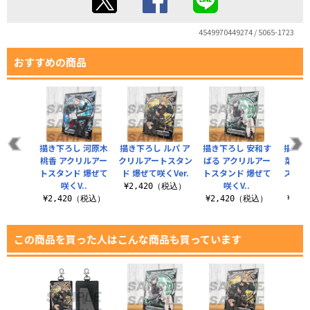
4549970449274 / 5065-1723
おすすめの商品
描き下ろし 河原木
描き下ろし ルパ ア
描き下ろし 安和す
描き下
桃香 アクリルアー
クリルアートスタン
ばる アクリルアー
菜 ア
トスタンド 爆ぜて
ド 爆ぜて咲くVer.
トスタンド 爆ぜて
スタン
咲くV..
咲くV..
¥2,420（税込）
¥2,420（税込）
¥2,420（税込）
¥2,
この商品を買った人はこんな商品も買っています