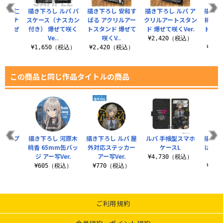
 井芹仁
描き下ろし ルパ パ
描き下ろし 安和す
描き下ろし ルパ ア
描き下
ース（ナ
スケース（ナスカン
ばる アクリルアー
クリルアートスタン
桃香 
） 爆ぜ
付き） 爆ぜて咲く
トスタンド 爆ぜて
ド 爆ぜて咲くVer.
トスタ
..
Ve..
咲くV..
¥2,420（税込）
（税込）
¥1,650（税込）
¥2,420（税込）
¥2,
この商品と同じ作品タイトルの商品
オールプ
描き下ろし 河原木
描き下ろし ルパ 屋
ルパ 手帳型スマホ
描き下
シャツ
桃香 65mm缶バッ
外対応ステッカー
ケースL
ばる 
ジ アー写Ver.
アー写Ver.
ンド 
（税込）
¥4,730（税込）
¥605（税込）
¥770（税込）
¥1,
ご利用規約