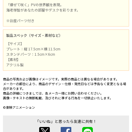
「爆ぜて咲く」PVの世界観を表現。
海老塚智があなたの部屋やデスクを彩ります。
※台座パーツ付き
製品スペック（サイズ・素材など）
【サイズ】
プレート：縦 17.5cm×横 11.5cm
スタンドパーツ：1.5cm×6cm
【素材】
アクリル製
商品の写真および画像はイメージです。実際の商品とは異なる場合があります。
メーカーの都合により、商品のデザイン・仕様・発売日などは予告なく変更となる場
合があります。
商品の詳細につきましては、各メーカー様にお問い合わせください。
画像・テキストの無断転載、及びそれに準ずる行為を一切禁止いたします。
©東映アニメーション
「いいね」と思ったら友達に共有！