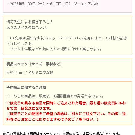
・2026年5月30日（土）～6月7日（日） ジーストア小倉
切符先生による描き下ろし！
大きめサイズの缶バッジ。
・GA文庫20周年をお祝いする、パーティドレスを身にまとった林檎の描き
下ろしイラスト。
・バッグや洋服などお気に入りの場所に付けて楽しめます。
製品スペック（サイズ・素材など）
直径65mm / アルミニウム製
予約商品に関するご注意
◇こちらの商品は、販売後～1週間程度での発送となります。
◇販売日の異なる商品を同時にご注文された場合、最も遅い販売日にあわ
せての一括発送になります。
（販売日ごとの配送をご希望の場合は、別々にご注文下さい。その際、送
料等はご注文ごとに掛かりますので予めご了承下さい。）
商品の写真および画像はイメージです。実際の商品とは異なる場合があります。