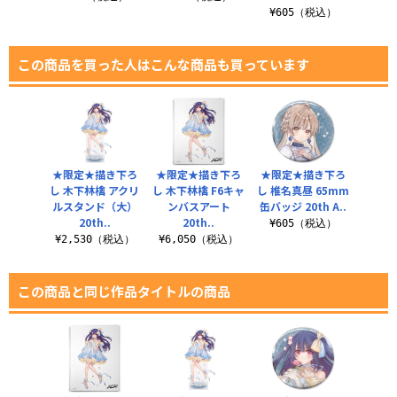
¥605（税込）
¥6
この商品を買った人はこんな商品も買っています
★限定★描き下ろ
★限定★描き下ろ
★限定★描き下ろ
し 木下林檎 アクリ
し 木下林檎 F6キャ
し 椎名真昼 65mm
ルスタンド（大）
ンバスアート
缶バッジ 20th A..
20th..
20th..
¥605（税込）
¥2,530（税込）
¥6,050（税込）
この商品と同じ作品タイトルの商品