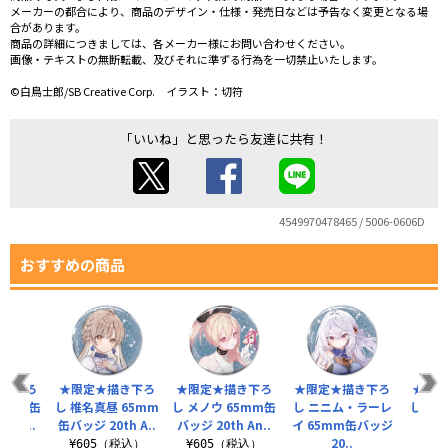
メーカーの都合により、商品のデザイン・仕様・発売日などは予告なく変更となる場
合があります。
商品の詳細につきましては、各メーカー様にお問い合わせください。
画像・テキストの無断転載、及びそれに準ずる行為を一切禁止いたします。
©白鳥士郎/SB Creative Corp. イラスト：切符
「いいね」と思ったら友達に共有！
4549970478465 / 5006-0606D
おすすめの商品
描き下ろ
★限定★描き下ろ
★限定★描き下ろ
★限定★描き下ろ
★限定
65mm缶
し 椎名真昼 65mm
し メノウ 65mm缶
し ニニム・ラーレ
し テ
 An..
缶バッジ 20th A..
バッジ 20th An..
イ 65mm缶バッジ
ンデ
20..
65
税込）
¥605（税込）
¥605（税込）