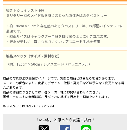
描き下ろしイラスト使用！
ミリタリー風のメイド服を身にまとった西住みほのタペストリー
・約120cm×50cmと存在感のあるタペストリーは、お部屋のインテリアに
最適です。
・縦型サイズはキャラクター全身を掛け軸のように引き立てます。
・光沢が美しく、皺にもなりにくいレアスエード生地を使用
製品スペック（サイズ・素材など）
（約）120cm×50cm / レアスエード（ポリエステル）
商品の写真および画像はイメージです。実際の商品とは異なる場合があります。
メーカーの都合により、商品のデザイン・仕様・発売日などは予告なく変更となる場
合があります。
商品の詳細につきましては、各メーカー様にお問い合わせください。
画像・テキストの無断転載、及びそれに準ずる行為を一切禁止いたします。
© GIRLS und PANZER Finale Projekt
「いいね」と思ったら友達に共有！