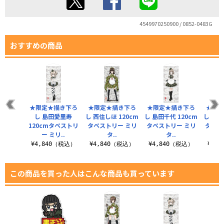
4549970250900 / 0852-0483G
おすすめの商品
★限定★描き下ろ
★限定★描き下ろ
★限定★描き下ろ
★限定
し 島田愛里寿
し 西住しほ 120cm
し 島田千代 120cm
し 西住
120cmタペストリ
タペストリー ミリ
タペストリー ミリ
タペス
ー ミリ..
タ..
タ..
¥4,840（税込）
¥4,840（税込）
¥4,840（税込）
¥4,
この商品を買った人はこんな商品も買っています