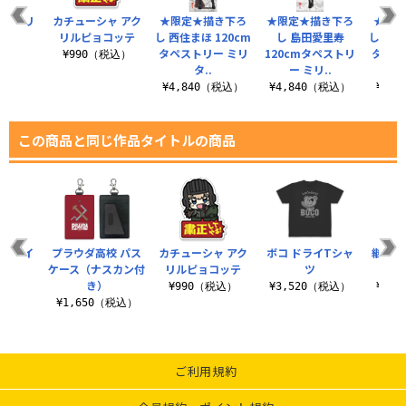
 アクリ
カチューシャ アク
★限定★描き下ろ
★限定★描き下ろ
★限定
コッテ
リルピョコッテ
し 西住まほ 120cm
し 島田愛里寿
し 西住
タペストリー ミリ
120cmタペストリ
タペス
税込）
¥990（税込）
タ..
ー ミリ..
¥4,840（税込）
¥4,840（税込）
¥4,
この商品と同じ作品タイトルの商品
学園コイ
プラウダ高校 パス
カチューシャ アク
ボコ ドライTシャ
継続高
ース
ケース（ナスカン付
リルピョコッテ
ツ
き）
（税込）
¥990（税込）
¥3,520（税込）
¥2,
¥1,650（税込）
ご利用規約