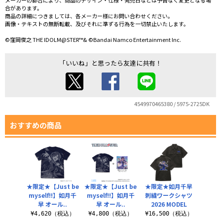
メーカーの都合により、商品のデザイン・仕様・発売日などは予告なく変更となる場
合があります。
商品の詳細につきましては、各メーカー様にお問い合わせください。
画像・テキストの無断転載、及びそれに準ずる行為を一切禁止いたします。
©窪岡俊之 THE IDOLM@STER™& ©Bandai Namco Entertainment Inc.
「いいね」と思ったら友達に共有！
4549970465380 / 5975-2725DK
おすすめの商品
★限定★【Just be
★限定★【Just be
★限定★如月千早
myself!!】如月千
myself!!】如月千
刺繍ワークシャツ
早 オール..
早 オール..
2026 MODEL
¥4,620（税込）
¥4,800（税込）
¥16,500（税込）