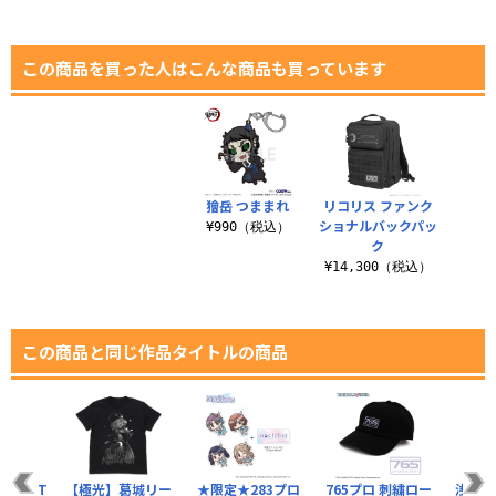
この商品を買った人はこんな商品も買っています
獪岳 つままれ
リコリス ファンク
ショナルバックパッ
¥990（税込）
ク
¥14,300（税込）
この商品と同じ作品タイトルの商品
くん T
【極光】葛城リー
★限定★283プロ
765プロ 刺繍ロー
浅倉透