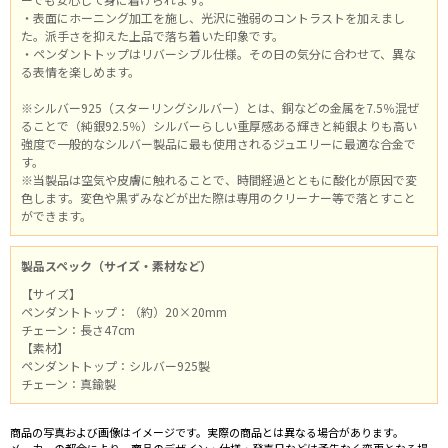
・表面にホーニング加工を施し、光沢に強弱のコントラストを加えまし
た。派手さを抑えた上品で落ち着いた印象です。
・ペンダントトップはリバーシブル仕様。その日の気分に合わせて、異な
る表情を楽しめます。
※シルバー925（スターリングシルバー）とは、銅などの金属を7.5％混ぜ
ることで（純銀92.5％）シルバーらしい重厚感ある輝きと純銀よりも高い
強度で一般的なシルバー製品に最も使用されるジュエリーに最適な合金で
す。
※当製品は空気や皮膚に触れることで、時間経過とともに酸化が原因で変
色します。変色や黒ずみなどが出た際は専用のクリーナー等で落とすこと
ができます。
製品スペック（サイズ・素材など）
【サイズ】
ペンダントトップ：（約）20×20mm
チェーン：長さ47cm
【素材】
ペンダントトップ：シルバー925製
チェーン：真鍮製
商品の写真および画像はイメージです。実際の商品とは異なる場合があります。