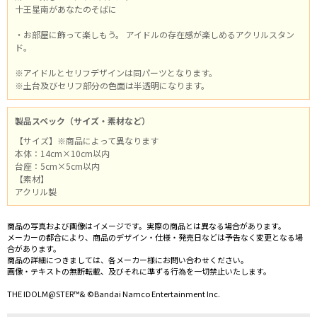
十王星南があなたのそばに
・お部屋に飾って楽しもう。 アイドルの存在感が楽しめるアクリルスタン
ド。
※アイドルとセリフデザインは同パーツとなります。
※土台及びセリフ部分の色面は半透明になります。
製品スペック（サイズ・素材など）
【サイズ】※商品によって異なります
本体：14cm×10cm以内
台座：5cm×5cm以内
【素材】
アクリル製
商品の写真および画像はイメージです。実際の商品とは異なる場合があります。
メーカーの都合により、商品のデザイン・仕様・発売日などは予告なく変更となる場
合があります。
商品の詳細につきましては、各メーカー様にお問い合わせください。
画像・テキストの無断転載、及びそれに準ずる行為を一切禁止いたします。
THE IDOLM@STER™& ©Bandai Namco Entertainment Inc.