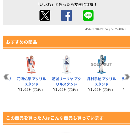
「いいね」と思ったら友達に共有！
4549970439152 / 5975-0029
おすすめの商品
 アクリ
花海佑芽 アクリル
葛城リーリヤ アク
月村手毬 アクリル
有村麻
ンド
スタンド
リルスタンド
スタンド
ス
（税込）
¥1,650（税込）
¥1,650（税込）
¥1,650（税込）
¥1,
この商品を買った人はこんな商品も買っています