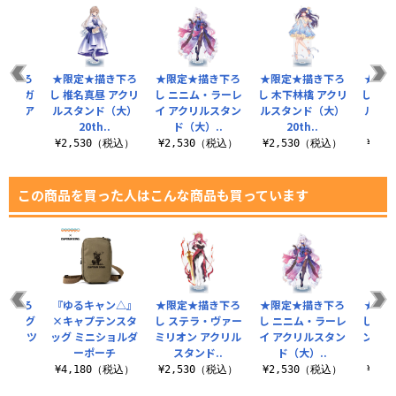
描き下ろ
★限定★描き下ろ
★限定★描き下ろ
★限定★描き下ろ
★限定
マリ・ガ
し 椎名真昼 アクリ
し ニニム・ラーレ
し 木下林檎 アクリ
し ニ
ッド ア
ルスタンド（大）
イ アクリルスタン
ルスタンド（大）
ルスタ
..
20th..
ド（大）..
20th..
2
（税込）
¥2,530（税込）
¥2,530（税込）
¥2,530（税込）
¥2,
この商品を買った人はこんな商品も買っています
描き下ろ
『ゆるキャン△』
★限定★描き下ろ
★限定★描き下ろ
★限定
 フルグ
×キャプテンスタ
し ステラ・ヴァー
し ニニム・ラーレ
し テ
Tシャツ
ッグ ミニショルダ
ミリオン アクリル
イ アクリルスタン
ンデス
.
ーポーチ
スタンド..
ド（大）..
ク
（税込）
¥4,180（税込）
¥2,530（税込）
¥2,530（税込）
¥2,