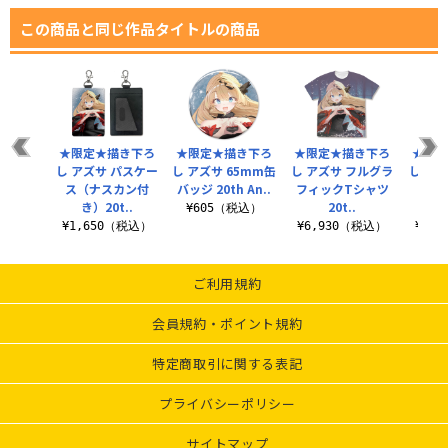
この商品と同じ作品タイトルの商品
★限定★描き下ろ
★限定★描き下ろ
★限定★描き下ろ
★限定
し アズサ パスケー
し アズサ 65mm缶
し アズサ フルグラ
し ア
ス（ナスカン付
バッジ 20th An..
フィックTシャツ
スタ
き）20t..
20t..
2
¥605（税込）
¥1,650（税込）
¥6,930（税込）
¥2,
ご利用規約
会員規約・ポイント規約
特定商取引に関する表記
プライバシーポリシー
サイトマップ