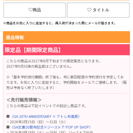
商品
タイトル
※商品をお気に入りに追加すると、再入荷が決まった際にメールが届きます。
商品情報
限定品【期間限定商品】
こちらの商品は2027年8月下旬までの限定販売となります。
2027年9月以降の再生産はございません。
※「基本予約受付期間」終了後も、年に数回程度の予約受付を予定してお
ります。お気に入りに追加すると、予約開始をメールでご連絡します。（販
売は予告なく終了いたします）
＜先行販売情報＞
こちらの商品は下記イベントでの初出し商品です。
■
〈GA 20TH ANNIVERSARY × アトレ秋葉原〉
・2026年3月15日（日）～31日（火）
■
〈GA文庫20周年記念×ジーストア POP UP SHOP〉
・2026年4月18日（土）～26日（日） ジーストア仙台