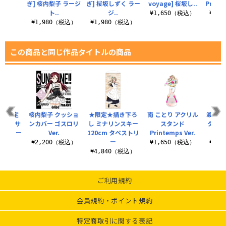
ぎ] 桜内梨子 ラージ
ぎ] 桜坂しずく ラー
voyage] 桜坂し..
Princ
ト..
ジ..
（税込）
¥1,650（税込）
¥1,
¥1,980（税込）
¥1,980（税込）
この商品と同じ作品タイトルの商品
流通限定
桜内梨子 クッショ
★限定★描き下ろ
南 ことり アクリル
渡辺 
ュン☆サ
ンカバー ゴスロリ
し ミナリンスキー
スタンド
タンド 
千歌 ラー
Ver.
120cm タペストリ
Printemps Ver.
ー
¥2,200（税込）
¥1,650（税込）
¥1,
（税込）
¥4,840（税込）
ご利用規約
会員規約・ポイント規約
特定商取引に関する表記