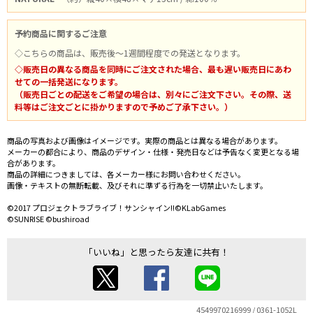
予約商品に関するご注意
◇こちらの商品は、販売後～1週間程度での発送となります。
◇販売日の異なる商品を同時にご注文された場合、最も遅い販売日にあわ
せての一括発送になります。
（販売日ごとの配送をご希望の場合は、別々にご注文下さい。その際、送
料等はご注文ごとに掛かりますので予めご了承下さい。）
商品の写真および画像はイメージです。実際の商品とは異なる場合があります。
メーカーの都合により、商品のデザイン・仕様・発売日などは予告なく変更となる場
合があります。
商品の詳細につきましては、各メーカー様にお問い合わせください。
画像・テキストの無断転載、及びそれに準ずる行為を一切禁止いたします。
©2017 プロジェクトラブライブ！サンシャイン!!©KLabGames
©SUNRISE ©bushiroad
「いいね」と思ったら友達に共有！
4549970216999 / 0361-1052L