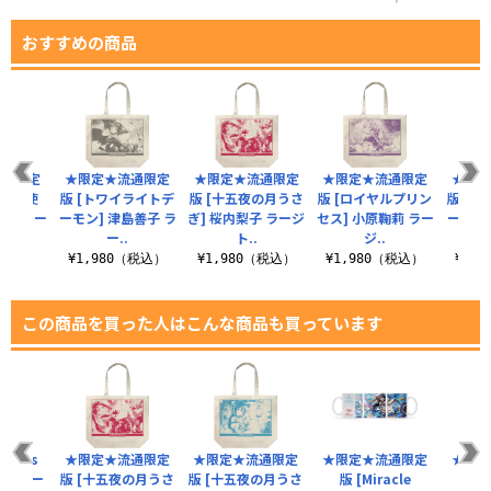
おすすめの商品
流通限定
★限定★流通限定
★限定★流通限定
★限定★流通限定
★限
からの使
版 [トワイライトデ
版 [十五夜の月うさ
版 [ロイヤルプリン
版 [
花丸 ラー
ーモン] 津島善子 ラ
ぎ] 桜内梨子 ラージ
セス] 小原鞠莉 ラー
ーバー
.
ー..
ト..
ジ..
（税込）
¥1,980（税込）
¥1,980（税込）
¥1,980（税込）
¥1,
この商品を買った人はこんな商品も買っています
irates
★限定★流通限定
★限定★流通限定
★限定★流通限定
★限定
ラージトー
版 [十五夜の月うさ
版 [十五夜の月うさ
版 [Miracle
版 