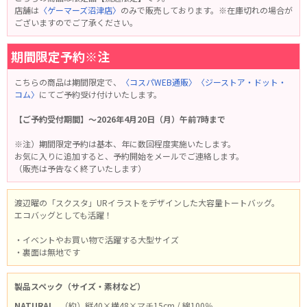
店舗は
〈ゲーマーズ沼津店〉
のみで販売しております。※在庫切れの場合が
ございますのでご了承ください。
期間限定予約※注
こちらの商品は期間限定で、
〈コスパWEB通販〉
〈ジーストア・ドット・
コム〉
にてご予約受け付けいたします。
【ご予約受付期間】～2026年4月20日（月）午前7時まで
※注）期間限定予約は基本、年に数回程度実施いたします。
お気に入りに追加すると、予約開始をメールでご連絡します。
（販売は予告なく終了いたします）
渡辺曜の「スクスタ」URイラストをデザインした大容量トートバッグ。
エコバッグとしても活躍！
・イベントやお買い物で活躍する大型サイズ
・裏面は無地です
製品スペック（サイズ・素材など）
NATURAL
（約）縦40×横48×マチ15cm / 綿100％