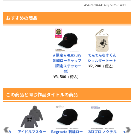
4549970444149 / 5975-1485L
おすすめの商品
★限定★4Luxury
でんでんむすくん
刺繍ローキャップ
ショルダートート
（限定ステッカー
¥2,200（税込）
付）
¥3,500（税込）
この商品と同じ作品タイトルの商品
【普通の
アイドルマスター
Begrazia 刺繍ロー
283プロ ノクチル
★限定