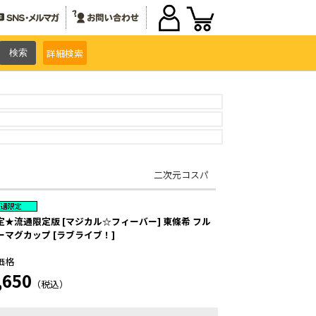
詳細
検索
二次元コスパ
定★流通限定版 [マジカル☆フィーバー] 東條希 フル
ーマグカップ [ラブライブ！]
価格
,650
（税込）