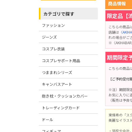
商品情報
カテゴリで探す
限定品【
ファッション
こちらの商品
店舗は
〈AKI
ジーンズ
れの場合がご
※〈AKIHA
コスプレ衣装
期間限定
コスプレサポート用品
こちらの商品
つままれシリーズ
【ご予約受付期
キャンバスアート
※注）期間限
お気に入りに
抱き枕・クッションカバー
（販売は予告
トレーディングカード
東條希の「ス
ドール
美麗なイラス
・学校や会社
フィギュア