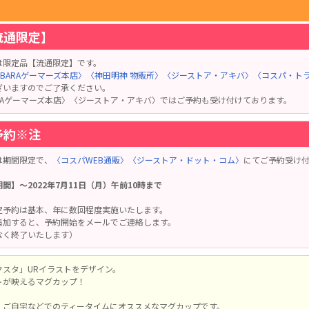
流通限定】
は限定品【流通限定】です。
HABARAゲーマーズ本店〉
〈神田明神 物販所〉
〈ジーストア・アキバ〉
〈コスパ・ト
ざいますのでご了承ください。
BARAゲーマーズ本店〉〈ジーストア・アキバ〉ではご予約も受け付けております。
予約※注
は期間限定で、
〈コスパWEB通販〉
〈ジーストア・ドット・コム〉
にてご予約受け
間】～2022年7月11日（月）午前10時まで
定予約は基本、年に数回程度実施いたします。
追加すると、予約開始をメールでご連絡します。
なく終了いたします）
クスタ」URイラストをデザイン。
トが映えるマグカップ！
、ご自宅などでのティータイムにオススメなマグカップです。