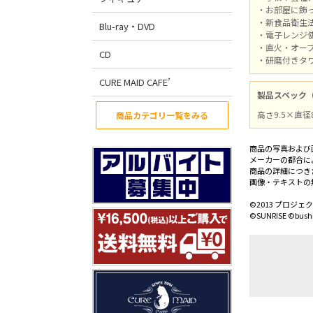
・お部屋に飾
・新食品衛生
Blu-ray・DVD
・電子レンジ
・直火・オー
CD
・研磨付きタ
CURE MAID CAFE’
製品スペック
高さ9.5×直径
商品カテゴリ一覧をみる
商品の写真および
メーカーの都合に
商品の詳細につき
画像・テキストの
©2013 プロジェ
©SUNRISE ©bush