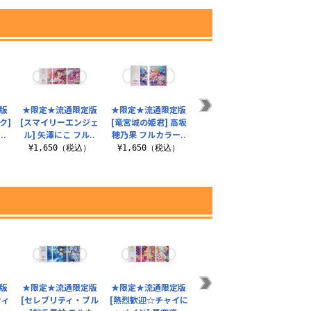
版
★限定★流通限定版
★限定★流通限定版
★限定★流通限定版
ク]
[スマイリーエンジェ
[竜宮城の姫君] 高坂
[マジカル☆ハロウィ
.
ル] 矢澤にこ フル..
穂乃果 フルカラー..
ン] 園田海未 フル..
）
¥1,650（税込）
¥1,650（税込）
¥1,650（税込）
版
★限定★流通限定版
★限定★流通限定版
ウィ
[セレブリティ・ブル
[熱烈歓迎☆チャイに