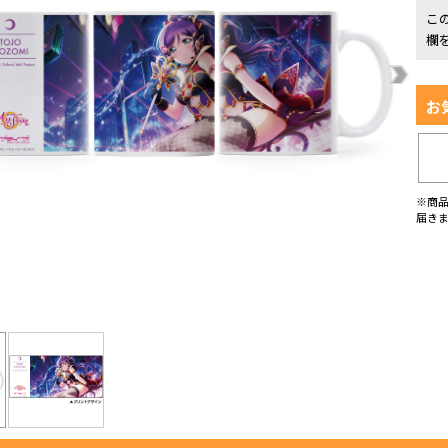
こ
欄
お
※商
届き