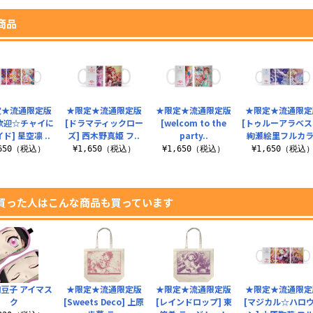
商品
定★流通限定版
★限定★流通限定版
★限定★流通限定版
★限定★流通限定
歓迎☆チャイに
[ドラマティックロー
[welcom to the
[トゥルーアラベス
ド] 星空凛 ..
ズ] 西木野真姫 フ..
party..
絢瀬絵里フルカラ.
,650（税込）
¥1,650（税込）
¥1,650（税込）
¥1,650（税込
買った人はこんな商品も買っています
豆子 アイマス
★限定★流通限定版
★限定★流通限定版
★限定★流通限定
ク
[Sweets Deco] 上原
[レインドロップ] 東
[マジカル☆ハロ