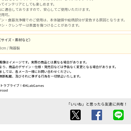
ってインテリアとしても楽しめます。
法に適合しておりますので、安心してご使用いただけます。
使用可。
ブン・食器洗浄機でのご使用は、本体破損や絵柄部分が変色する原因となります。
ワシ・クレンザーは表面を傷つけることがあります。
（サイズ・素材など）
8cm / 陶器製
画像はイメージです。実際の商品とは異なる場合があります。
より、商品のデザイン・仕様・発売日などは予告なく変更となる場合があります。
ましては、各メーカー様にお問い合わせください。
無断転載、及びそれに準ずる行為を一切禁止いたします。
クトラブライブ！©KLabGames
iroad
「いいね」と思ったら友達に共有！