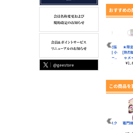
おすすめの
★限定★流通限定版
★限
[フルールレーヴ] 小
[熱烈
泉花陽 フルカラー..
ゃメイ
¥1,650（税込）
¥1
@geestore
この商品を
アインズ アイマスク
竈門禰
¥1,320（税込）