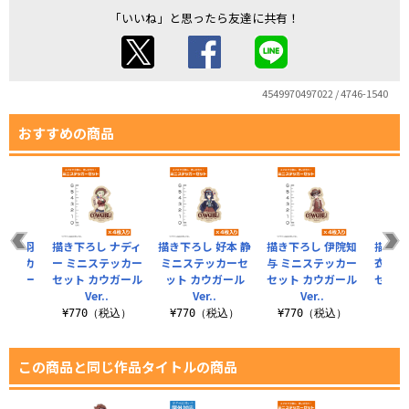
「いいね」と思ったら友達に共有！
4549970497022 / 4746-1540
おすすめの商品
 花園羽
描き下ろし ナディ
描き下ろし 好本 静
描き下ろし 伊院知
描き下
ステッカ
ー ミニステッカー
ミニステッカーセ
与 ミニステッカー
衣 ミ
カウガー
セット カウガール
ット カウガール
セット カウガール
セット
.
Ver..
Ver..
Ver..
税込）
¥770（税込）
¥770（税込）
¥770（税込）
¥7
この商品と同じ作品タイトルの商品