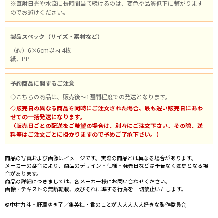
※直射日光や水流に長時間当て続けるのは、変色や品質低下に繋がります
のでお避けください。
製品スペック（サイズ・素材など）
（約）6×6cm以内 4枚
紙、PP
予約商品に関するご注意
◇こちらの商品は、販売後～1週間程度での発送となります。
◇販売日の異なる商品を同時にご注文された場合、最も遅い販売日にあわ
せての一括発送になります。
（販売日ごとの配送をご希望の場合は、別々にご注文下さい。その際、送
料等はご注文ごとに掛かりますので予めご了承下さい。）
商品の写真および画像はイメージです。実際の商品とは異なる場合があります。
メーカーの都合により、商品のデザイン・仕様・発売日などは予告なく変更となる場
合があります。
商品の詳細につきましては、各メーカー様にお問い合わせください。
画像・テキストの無断転載、及びそれに準ずる行為を一切禁止いたします。
©中村力斗・野澤ゆき子／集英社・君のことが大大大大大好きな製作委員会