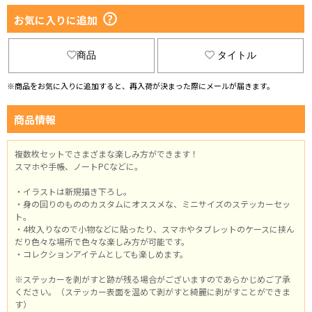
お気に入りに追加
商品
タイトル
※商品をお気に入りに追加すると、再入荷が決まった際にメールが届きます。
商品情報
複数枚セットでさまざまな楽しみ方ができます！
スマホや手帳、ノートPCなどに。
・イラストは新規描き下ろし。
・身の回りのもののカスタムにオススメな、ミニサイズのステッカーセッ
ト。
・4枚入りなので小物などに貼ったり、スマホやタブレットのケースに挟ん
だり色々な場所で色々な楽しみ方が可能です。
・コレクションアイテムとしても楽しめます。
※ステッカーを剥がすと跡が残る場合がございますのであらかじめご了承
ください。（ステッカー表面を温めて剥がすと綺麗に剥がすことができま
す）