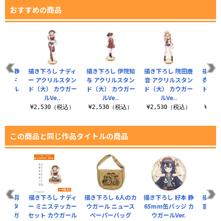
おすすめの商品
好本 静
描き下ろし ナディ
描き下ろし 伊院知
描き下ろし 院田唐
描き下
スタンド
ー アクリルスタン
与 アクリルスタン
音 アクリルスタン
衣 ア
ウガール
ド（大） カウガー
ド（大） カウガー
ド（大） カウガー
ド（大
ルVe..
ルVe..
ルVe..
（税込）
¥2,530（税込）
¥2,530（税込）
¥2,530（税込）
¥2,
この商品と同じ作品タイトルの商品
 花園羽
描き下ろし ナディ
描き下ろし 6人のカ
描き下ろし 好本 静
描き下
リルスタ
ー ミニステッカー
ウガール ニュース
65mm缶バッジ カ
音 屋
 カウガ
セット カウガール
ペーパーバッグ
ウガールVer.
カー