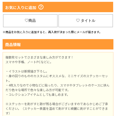
お気に入りに追加
商品
タイトル
※商品をお気に入りに追加すると、再入荷が決まった際にメールが届きます。
商品情報
複数枚セットでさまざまな楽しみ方ができます！
スマホや手帳、ノートPCなどに。
・イラストは新規描き下ろし。
・身の回りのもののカスタムにオススメな、ミニサイズのステッカーセッ
ト。
・4枚入りなので小物などに貼ったり、スマホやタブレットのケースに挟ん
だり色々な場所で色々な楽しみ方が可能です。
・コレクションアイテムとしても楽しめます。
※ステッカーを剥がすと跡が残る場合がございますのであらかじめご了承
ください。（ステッカー表面を温めて剥がすと綺麗に剥がすことができま
す）