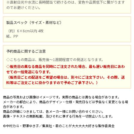
※直射日光や水流に長時間当て続けるのは、変色や品質低下に繋がります
のでお避けください。
製品スペック（サイズ・素材など）
（約）6×6cm以内 4枚
紙、PP
予約商品に関するご注意
◇こちらの商品は、販売後～1週間程度での発送となります。
◇販売日の異なる商品を同時にご注文された場合、最も遅い販売日にあわ
せての一括発送になります。
（販売日ごとの配送をご希望の場合は、別々にご注文下さい。その際、送
料等はご注文ごとに掛かりますので予めご了承下さい。）
商品の写真および画像はイメージです。実際の商品とは異なる場合があります。
メーカーの都合により、商品のデザイン・仕様・発売日などは予告なく変更となる場
合があります。
商品の詳細につきましては、各メーカー様にお問い合わせください。
画像・テキストの無断転載、及びそれに準ずる行為を一切禁止いたします。
©中村力斗・野澤ゆき子／集英社・君のことが大大大大大好きな製作委員会