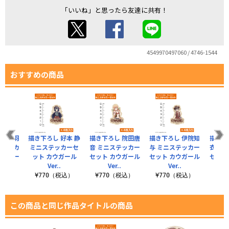
「いいね」と思ったら友達に共有！
4549970497060 / 4746-1544
おすすめの商品
 花園羽
描き下ろし 好本 静
描き下ろし 院田唐
描き下ろし 伊院知
描き下
ステッカ
ミニステッカーセ
音 ミニステッカー
与 ミニステッカー
衣 ミ
カウガー
ット カウガール
セット カウガール
セット カウガール
セット
.
Ver..
Ver..
Ver..
税込）
¥770（税込）
¥770（税込）
¥770（税込）
¥7
この商品と同じ作品タイトルの商品