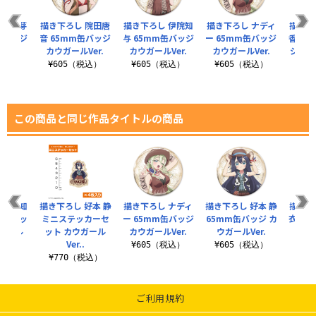
 銘戸芽
描き下ろし 院田唐
描き下ろし 伊院知
描き下ろし ナディ
描き下
缶バッジ
音 65mm缶バッジ
与 65mm缶バッジ
ー 65mm缶バッジ
香里 
Ver.
カウガールVer.
カウガールVer.
カウガールVer.
ジ カウ
税込）
¥605（税込）
¥605（税込）
¥605（税込）
¥6
この商品と同じ作品タイトルの商品
 伊院知
描き下ろし 好本 静
描き下ろし ナディ
描き下ろし 好本 静
描き下
応ステッ
ミニステッカーセ
ー 65mm缶バッジ
65mm缶バッジ カ
衣 6
ガール
ット カウガール
カウガールVer.
ウガールVer.
カウガ
.
Ver..
¥605（税込）
¥605（税込）
¥6
税込）
¥770（税込）
ご利用規約