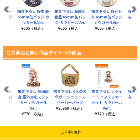
 ナディ
描き下ろし 好本 静
描き下ろし 花園羽
描き下ろし 銘戸芽
描き下
缶バッジ
65mm缶バッジ カ
香里 65mm缶バッ
衣 65mm缶バッジ
与 6
Ver.
ウガールVer.
ジ カウガールVer.
カウガールVer.
カウガ
税込）
¥605（税込）
¥605（税込）
¥605（税込）
¥6
この商品と同じ作品タイトルの商品
 ナディ
描き下ろし 院田唐
描き下ろし 6人のカ
描き下ろし ナディ
描き下
缶バッジ
音 屋外対応ステッ
ウガール ニュース
ー ミニステッカー
与 屋
Ver.
カー カウガール
ペーパーバッグ
セット カウガール
カー
Ver.
Ver..
税込）
¥3,960（税込）
¥770（税込）
¥770（税込）
¥7
ご利用規約