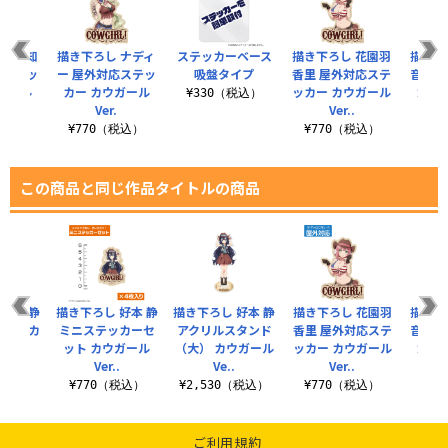
 伊院知
描き下ろし ナディ
ステッカーベース
描き下ろし 花園羽
描き下
応ステッ
ー 屋外対応ステッ
吸盤タイプ
香里 屋外対応ステ
音 屋
ガール
カー カウガール
ッカー カウガール
カー
¥330（税込）
Ver.
Ver..
税込）
¥770（税込）
¥770（税込）
¥7
この商品と同じ作品タイトルの商品
好本 静
描き下ろし 好本 静
描き下ろし 好本 静
描き下ろし 花園羽
描き下
ッジ カ
ミニステッカーセ
アクリルスタンド
香里 屋外対応ステ
音 屋
er.
ット カウガール
（大） カウガール
ッカー カウガール
カー
Ver..
Ve..
Ver..
税込）
¥770（税込）
¥2,530（税込）
¥770（税込）
¥7
ご利用規約