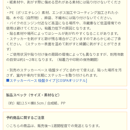
・紙素材や、剥がす際に傷める恐れがある素材には貼り付けないでくださ
い。
・PE（ポリエチレン）素材、エンボス加工やコーティング加工された小
箱、木や石（自然物）、麻袋、不織布には貼り付けないでください。
・バイクのエンジン付近など高温になる場所や、冷蔵庫など低温環境での
使用は避けてください。粘着力低下の原因となります。
・貼る素材や場所によってはシールが剥がれやすくなることがあります。
・ステッカーを剥がすと跡が残る場合がございますのであらかじめご了承
ください。（ステッカー表面を温めて剥がすと綺麗に剥がすことができま
す）
・ご使用状況や貼り付け後の周囲の環境によっても異なりますが、耐用年数
の目安は約1～2年となります。（粘着力や印刷の保持期間）
・別売のステッカーベース 吸盤タイプと合わせて使えば、貼った場所を汚
さず、室内や車内で気軽にステッカーを取り付けられます。
■ステッカーベース 吸盤タイプ [COSPAオリジナル]
製品スペック（サイズ・素材など）
（約）縦12.5×横8.5cm / 合成紙、PP
予約商品に関するご注意
◇こちらの商品は、販売後～1週間程度での発送となります。