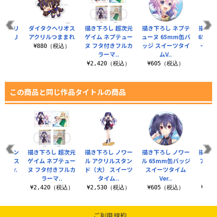
 エミリ
ダイタクヘリオス
描き下ろし 超次元
描き下ろし ネプテ
描き下
 アクリ
アクリルつままれ
ゲイム ネプテュー
ューヌ 65mm缶バ
65m
ド（大）
ヌ フタ付きフルカ
ッジ スイーツタイ
イーツ
¥880（税込）
..
ラーマ..
ムV..
¥6
（税込）
¥2,420（税込）
¥605（税込）
この商品と同じ作品タイトルの商品
 ブラン
描き下ろし 超次元
描き下ろし ノワー
描き下ろし ノワー
描き下
ッジ ス
ゲイム ネプテュー
ル アクリルスタン
ル 65mm缶バッジ
アクリ
Ver.
ヌ フタ付きフルカ
ド（大） スイーツ
スイーツタイム
（大）
ラーマ..
タイム..
Ver..
税込）
¥2,420（税込）
¥2,530（税込）
¥605（税込）
¥2,
ご利用規約