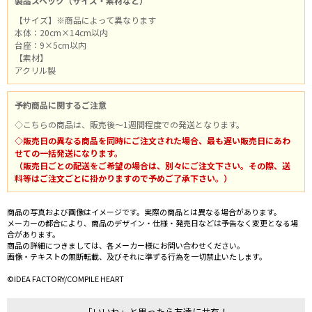
製品スペック（サイズ・素材など）
【サイズ】※商品によって異なります
本体：20cm×14cm以内
台座：9×5cm以内
【素材】
アクリル製
予約商品に関するご注意
◇こちらの商品は、販売後～1週間程度での発送となります。
◇販売日の異なる商品を同時にご注文された場合、最も遅い販売日にあわ
せての一括発送になります。
（販売日ごとの配送をご希望の場合は、別々にご注文下さい。その際、送
料等はご注文ごとに掛かりますので予めご了承下さい。）
商品の写真および画像はイメージです。実際の商品とは異なる場合があります。
メーカーの都合により、商品のデザイン・仕様・発売日などは予告なく変更となる場
合があります。
商品の詳細につきましては、各メーカー様にお問い合わせください。
画像・テキストの無断転載、及びそれに準ずる行為を一切禁止いたします。
©IDEA FACTORY/COMPILE HEART
「いいね」と思ったら友達に共有！