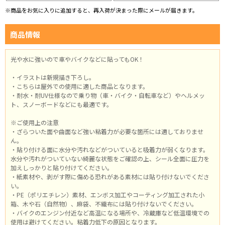
※商品をお気に入りに追加すると、再入荷が決まった際にメールが届きます。
商品情報
光や水に強いので車やバイクなどに貼ってもOK！
・イラストは新規描き下ろし。
・こちらは屋外での使用に適した商品となります。
・耐水・耐UV仕様なので乗り物（車・バイク・自転車など）やヘルメッ
ト、スノーボードなどにも最適です。
※ご使用上の注意
・ざらついた面や曲面など強い粘着力が必要な箇所には適しておりませ
ん。
・貼り付ける面に水分や汚れなどがついていると吸着力が弱くなります。
水分や汚れがついていない綺麗な状態をご確認の上、シール全面に圧力を
加えしっかりと貼り付けてください。
・紙素材や、剥がす際に傷める恐れがある素材には貼り付けないでくださ
い。
・PE（ポリエチレン）素材、エンボス加工やコーティング加工された小
箱、木や石（自然物）、麻袋、不織布には貼り付けないでください。
・バイクのエンジン付近など高温になる場所や、冷蔵庫など低温環境での
使用は避けてください。粘着力低下の原因となります。