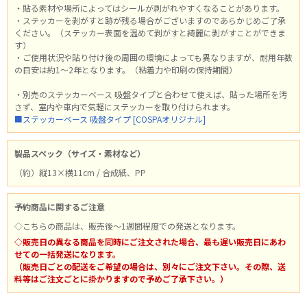
・貼る素材や場所によってはシールが剥がれやすくなることがあります。
・ステッカーを剥がすと跡が残る場合がございますのであらかじめご了承
ください。（ステッカー表面を温めて剥がすと綺麗に剥がすことができま
す）
・ご使用状況や貼り付け後の周囲の環境によっても異なりますが、耐用年数
の目安は約1～2年となります。（粘着力や印刷の保持期間）
・別売のステッカーベース 吸盤タイプと合わせて使えば、貼った場所を汚
さず、室内や車内で気軽にステッカーを取り付けられます。
■ステッカーベース 吸盤タイプ [COSPAオリジナル]
製品スペック（サイズ・素材など）
（約）縦13×横11cm / 合成紙、PP
予約商品に関するご注意
◇こちらの商品は、販売後～1週間程度での発送となります。
◇販売日の異なる商品を同時にご注文された場合、最も遅い販売日にあわ
せての一括発送になります。
（販売日ごとの配送をご希望の場合は、別々にご注文下さい。その際、送
料等はご注文ごとに掛かりますので予めご了承下さい。）