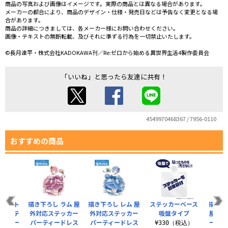
商品の写真および画像はイメージです。実際の商品とは異なる場合があります。
メーカーの都合により、商品のデザイン・仕様・発売日などは予告なく変更となる場
合があります。
商品の詳細につきましては、各メーカー様にお問い合わせください。
画像・テキストの無断転載、及びそれに準ずる行為を一切禁止いたします。
©長月達平・株式会社KADOKAWA刊／Re:ゼロから始める異世界生活4製作委員会
「いいね」と思ったら友達に共有！
4549970468367 / 7956-0110
おすすめの商品
 ベアト
描き下ろし ラム 屋
描き下ろし レム 屋
ステッカーベース
描き下
対応ステ
外対応ステッカー
外対応ステッカー
吸盤タイプ
屋外対
ーティー
パーティードレス
パーティードレス
ー パ
¥330（税込）