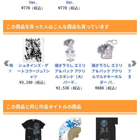
..
Ver..
Ver..
税込）
¥770（税込）
¥770（税込）
¥7
この商品を買った人はこんな商品も買っています
TE 0 牧
シュタインズ・ゲ
描き下ろし エミリ
描き下ろし エミリ
描き下
Tシャツ
ートコラージュTシ
ア＆パック アクリ
ア＆パック アクリ
ア＆パ
ャツ
ルスタンド（大）
ルマルチキーホル
缶バッ
（税込）
パーテ..
ダー パ..
¥3,190（税込）
¥2,530（税込）
¥880（税込）
¥6
この商品と同じ作品タイトルの商品