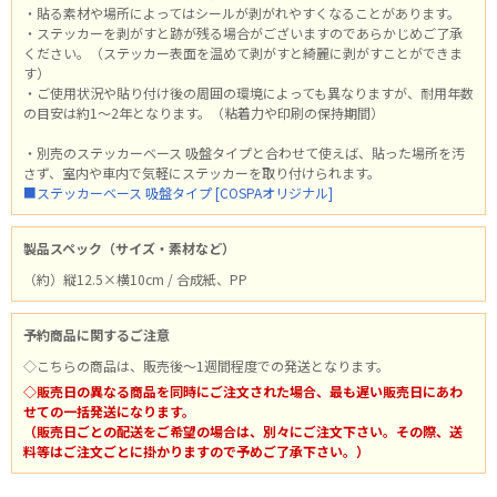
・貼る素材や場所によってはシールが剥がれやすくなることがあります。
・ステッカーを剥がすと跡が残る場合がございますのであらかじめご了承
ください。（ステッカー表面を温めて剥がすと綺麗に剥がすことができま
す）
・ご使用状況や貼り付け後の周囲の環境によっても異なりますが、耐用年数
の目安は約1～2年となります。（粘着力や印刷の保持期間）
・別売のステッカーベース 吸盤タイプと合わせて使えば、貼った場所を汚
さず、室内や車内で気軽にステッカーを取り付けられます。
■ステッカーベース 吸盤タイプ [COSPAオリジナル]
製品スペック（サイズ・素材など）
（約）縦12.5×横10cm / 合成紙、PP
予約商品に関するご注意
◇こちらの商品は、販売後～1週間程度での発送となります。
◇販売日の異なる商品を同時にご注文された場合、最も遅い販売日にあわ
せての一括発送になります。
（販売日ごとの配送をご希望の場合は、別々にご注文下さい。その際、送
料等はご注文ごとに掛かりますので予めご了承下さい。）