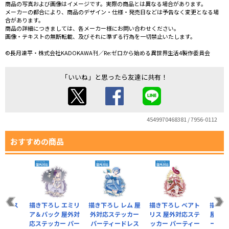
商品の写真および画像はイメージです。実際の商品とは異なる場合があります。
メーカーの都合により、商品のデザイン・仕様・発売日などは予告なく変更となる場
合があります。
商品の詳細につきましては、各メーカー様にお問い合わせください。
画像・テキストの無断転載、及びそれに準ずる行為を一切禁止いたします。
©長月達平・株式会社KADOKAWA刊／Re:ゼロから始める異世界生活4製作委員会
「いいね」と思ったら友達に共有！
4549970468381 / 7956-0112
おすすめの商品
ーベース
描き下ろし エミリ
描き下ろし レム 屋
描き下ろし ベアト
描き下
イプ
ア＆パック 屋外対
外対応ステッカー
リス 屋外対応ステ
屋外対
応ステッカー パー
パーティードレス
ッカー パーティー
ー パ
税込）