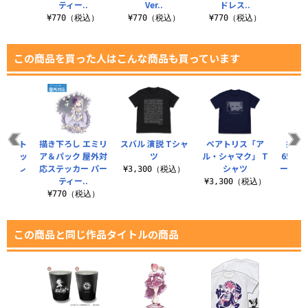
ティー..
Ver..
ドレス..
¥770（税込）
¥770（税込）
¥770（税込）
¥7
この商品を買った人はこんな商品も買っています
 ベアト
描き下ろし エミリ
スバル 演説 Tシャ
ベアトリス「ア
描き
m缶バッ
ア＆パック 屋外対
ツ
ル・シャマク」 T
65m
ィードレ
応ステッカー パー
シャツ
ーティー
¥3,300（税込）
.
ティー..
¥3,300（税込）
¥6
税込）
¥770（税込）
この商品と同じ作品タイトルの商品