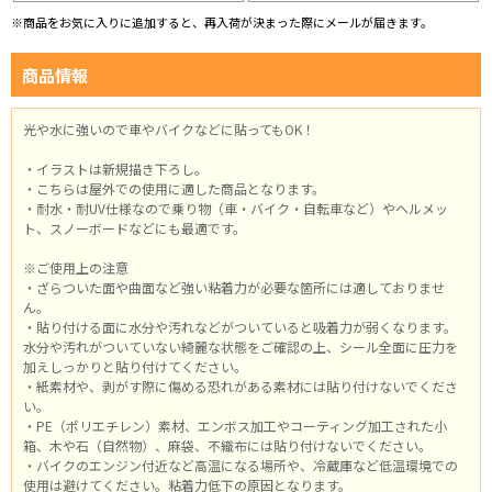
※商品をお気に入りに追加すると、再入荷が決まった際にメールが届きます。
商品情報
光や水に強いので車やバイクなどに貼ってもOK！
・イラストは新規描き下ろし。
・こちらは屋外での使用に適した商品となります。
・耐水・耐UV仕様なので乗り物（車・バイク・自転車など）やヘルメッ
ト、スノーボードなどにも最適です。
※ご使用上の注意
・ざらついた面や曲面など強い粘着力が必要な箇所には適しておりませ
ん。
・貼り付ける面に水分や汚れなどがついていると吸着力が弱くなります。
水分や汚れがついていない綺麗な状態をご確認の上、シール全面に圧力を
加えしっかりと貼り付けてください。
・紙素材や、剥がす際に傷める恐れがある素材には貼り付けないでくださ
い。
・PE（ポリエチレン）素材、エンボス加工やコーティング加工された小
箱、木や石（自然物）、麻袋、不織布には貼り付けないでください。
・バイクのエンジン付近など高温になる場所や、冷蔵庫など低温環境での
使用は避けてください。粘着力低下の原因となります。