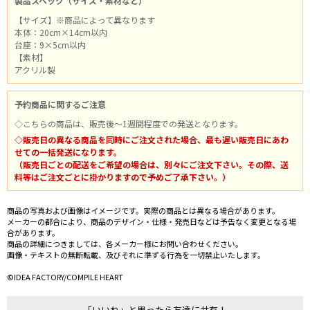
製品スペック（サイズ・素材など）
【サイズ】※商品によって異なります
本体：20cm×14cm以内
台座：9×5cm以内
【素材】
アクリル製
予約商品に関するご注意
◇こちらの商品は、販売後～1週間程度での発送となります。
◇販売日の異なる商品を同時にご注文された場合、最も遅い販売日にあわ
せての一括発送になります。
（販売日ごとの配送をご希望の場合は、別々にご注文下さい。その際、送
料等はご注文ごとに掛かりますので予めご了承下さい。）
商品の写真および画像はイメージです。実際の商品とは異なる場合があります。
メーカーの都合により、商品のデザイン・仕様・発売日などは予告なく変更となる場
合があります。
商品の詳細につきましては、各メーカー様にお問い合わせください。
画像・テキストの無断転載、及びそれに準ずる行為を一切禁止いたします。
©IDEA FACTORY/COMPILE HEART
「いいね」と思ったら友達に共有！