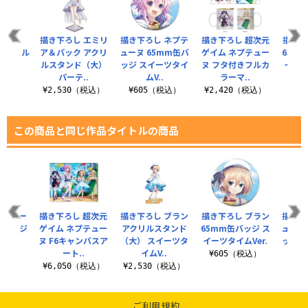
（3rd
描き下ろし エミリ
描き下ろし ネプテ
描き下ろし 超次元
描き下
 アクリル
ア＆パック アクリ
ューヌ 65mm缶バ
ゲイム ネプテュー
65m
ンド
ルスタンド（大）
ッジ スイーツタイ
ヌ フタ付きフルカ
イーツ
パーテ..
ムV..
ラーマ..
（税込）
¥6
¥2,530（税込）
¥605（税込）
¥2,420（税込）
この商品と同じ作品タイトルの商品
 ノワー
描き下ろし 超次元
描き下ろし ブラン
描き下ろし ブラン
描き下
缶バッジ
ゲイム ネプテュー
アクリルスタンド
65mm缶バッジ ス
ューヌ
タイム
ヌ F6キャンバスア
（大） スイーツタ
イーツタイムVer.
ッジ 
.
ート..
イムV..
¥605（税込）
税込）
¥6,050（税込）
¥2,530（税込）
¥6
ご利用規約