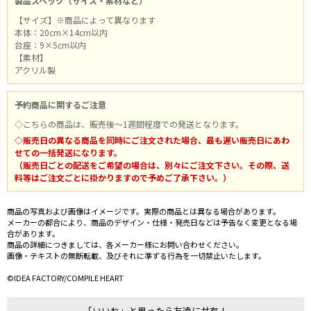
製品スペック（サイズ・素材など）
【サイズ】※商品によって異なります
本体：20cm×14cm以内
台座：9×5cm以内
【素材】
アクリル製
予約商品に関するご注意
◇こちらの商品は、販売後～1週間程度での発送となります。
◇販売日の異なる商品を同時にご注文された場合、最も遅い販売日にあわ
せての一括発送になります。
（販売日ごとの配送をご希望の場合は、別々にご注文下さい。その際、送
料等はご注文ごとに掛かりますので予めご了承下さい。）
商品の写真および画像はイメージです。実際の商品とは異なる場合があります。
メーカーの都合により、商品のデザイン・仕様・発売日などは予告なく変更となる場
合があります。
商品の詳細につきましては、各メーカー様にお問い合わせください。
画像・テキストの無断転載、及びそれに準ずる行為を一切禁止いたします。
©IDEA FACTORY/COMPILE HEART
「いいね」と思ったら友達に共有！