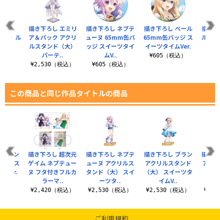
（3rd
描き下ろし エミリ
描き下ろし ネプテ
描き下ろし ベール
描き下
 アクリル
ア＆パック アクリ
ューヌ 65mm缶バ
65mm缶バッジ ス
ル 6
ンド
ルスタンド（大）
ッジ スイーツタイ
イーツタイムVer.
スイ
パーテ..
ムV..
（税込）
¥605（税込）
¥2,530（税込）
¥605（税込）
¥6
この商品と同じ作品タイトルの商品
 ブラン
描き下ろし 超次元
描き下ろし ネプテ
描き下ろし ブラン
描き下
ッジ ス
ゲイム ネプテュー
ューヌ アクリルス
アクリルスタンド
アクリ
Ver.
ヌ フタ付きフルカ
タンド（大） スイ
（大） スイーツタ
（大）
ラーマ..
ーツタ..
イムV..
税込）
¥2,420（税込）
¥2,530（税込）
¥2,530（税込）
¥2,
ご利用規約