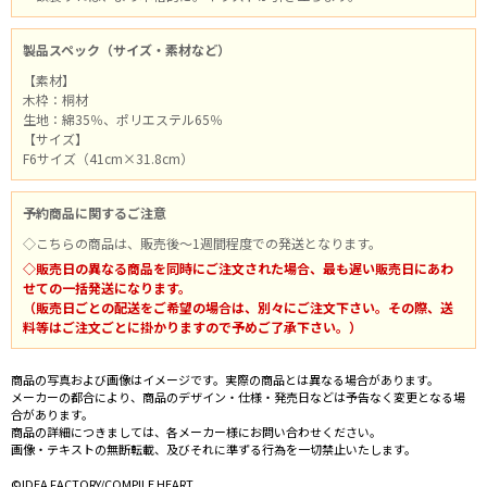
製品スペック（サイズ・素材など）
【素材】
木枠：桐材
生地：綿35％、ポリエステル65％
【サイズ】
F6サイズ（41cm×31.8cm）
予約商品に関するご注意
◇こちらの商品は、販売後～1週間程度での発送となります。
◇販売日の異なる商品を同時にご注文された場合、最も遅い販売日にあわ
せての一括発送になります。
（販売日ごとの配送をご希望の場合は、別々にご注文下さい。その際、送
料等はご注文ごとに掛かりますので予めご了承下さい。）
商品の写真および画像はイメージです。実際の商品とは異なる場合があります。
メーカーの都合により、商品のデザイン・仕様・発売日などは予告なく変更となる場
合があります。
商品の詳細につきましては、各メーカー様にお問い合わせください。
画像・テキストの無断転載、及びそれに準ずる行為を一切禁止いたします。
©IDEA FACTORY/COMPILE HEART