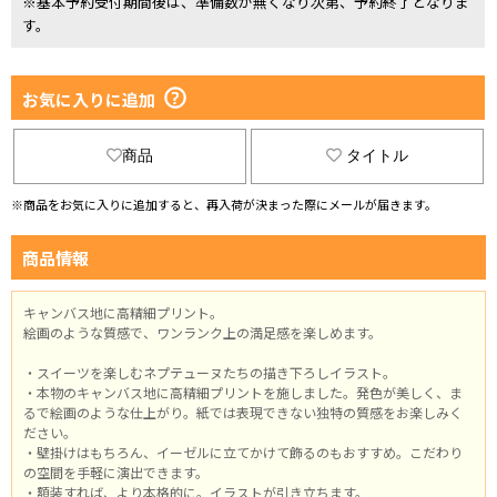
※基本予約受付期間後は、準備数が無くなり次第、予約終了となりま
す。
お気に入りに追加
商品
タイトル
※商品をお気に入りに追加すると、再入荷が決まった際にメールが届きます。
商品情報
キャンバス地に高精細プリント。
絵画のような質感で、ワンランク上の満足感を楽しめます。
・スイーツを楽しむネプテューヌたちの描き下ろしイラスト。
・本物のキャンバス地に高精細プリントを施しました。発色が美しく、ま
るで絵画のような仕上がり。紙では表現できない独特の質感をお楽しみく
ださい。
・壁掛けはもちろん、イーゼルに立てかけて飾るのもおすすめ。こだわり
の空間を手軽に演出できます。
・額装すれば、より本格的に。イラストが引き立ちます。