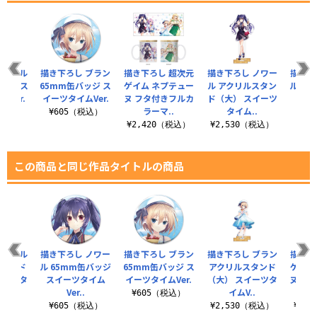
 ベール
描き下ろし ブラン
描き下ろし 超次元
描き下ろし ノワー
描き下
ッジ ス
65mm缶バッジ ス
ゲイム ネプテュー
ル アクリルスタン
ル 6
Ver.
イーツタイムVer.
ヌ フタ付きフルカ
ド（大） スイーツ
スイ
ラーマ..
タイム..
税込）
¥605（税込）
¥2,420（税込）
¥2,530（税込）
¥6
この商品と同じ作品タイトルの商品
 ベール
描き下ろし ノワー
描き下ろし ブラン
描き下ろし ブラン
描き下
スタンド
ル 65mm缶バッジ
65mm缶バッジ ス
アクリルスタンド
ゲイム
イーツタ
スイーツタイム
イーツタイムVer.
（大） スイーツタ
ヌ F
..
Ver..
イムV..
¥605（税込）
（税込）
¥605（税込）
¥2,530（税込）
¥6,