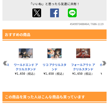
「いいね」と思ったら友達に共有！
4549970488464 / 7686-1119
おすすめの商品
クリルス
ワールドエンド ア
リコ アクリルスタ
フォールアウト ア
ホール
ド
クリルスタンド
ンド
クリルスタンド
クリ
（税込）
¥1,650（税込）
¥1,650（税込）
¥1,650（税込）
¥1,
この商品を買った人はこんな商品も買っています