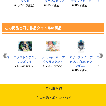
ド
タンド
ロックフィギュア
ックフィギュア
クリル
ィ
（税込）
¥1,650（税込）
¥880（税込）
¥880（税込）
¥8
この商品と同じ作品タイトルの商品
リルブロ
エクストラ アクリ
ホールキーパー ア
マザーブレイン ア
ワール
ギュア
ルスタンド
クリルスタンド
クリルブロックフ
クリ
ィギュア
税込）
¥1,650（税込）
¥1,650（税込）
¥1,
¥880（税込）
ご利用規約
会員規約・ポイント規約