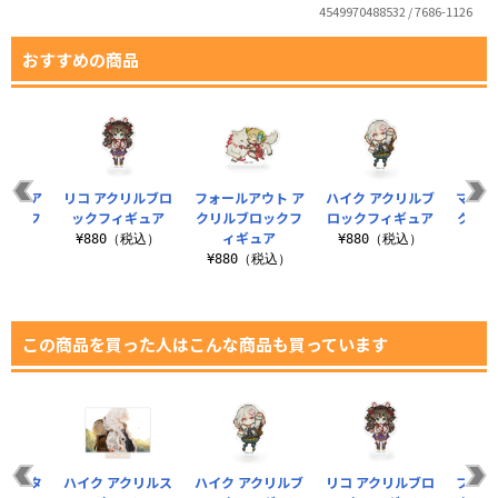
4549970488532 / 7686-1126
おすすめの商品
パー ア
リコ アクリルブロ
フォールアウト ア
ハイク アクリルブ
マザー
ロックフ
ックフィギュア
クリルブロックフ
ロックフィギュア
クリル
ュア
ィギュア
ィ
¥880（税込）
¥880（税込）
税込）
¥880（税込）
¥8
この商品を買った人はこんな商品も買っています
リルスタ
ハイク アクリルス
ハイク アクリルブ
リコ アクリルブロ
フォー