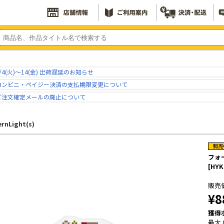
/4(火)～14(金) 出荷遅延のお知らせ
コンビニ・ペイジー決済の支払期限変更について
ご注文確定メールの廃止について
rnLight(s)
フォ
[HYK
販売
¥8
獲得
最大 