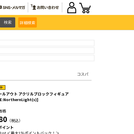
詳細
検索
コスパ
ールアウト アクリルブロックフィギュア
E:NorthernLight(s)]
価格
80
（税込）
ポイント
8 pt ＜最大1％ポイントバック！＞