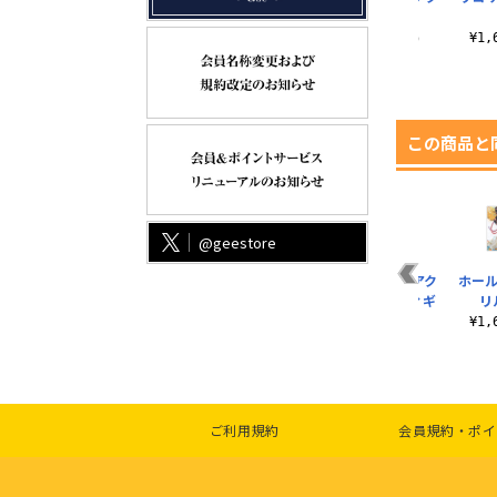
スタンド
リルスタンド
リルスタンド
¥1,650（税込）
¥1,650（税込）
¥1,650（税込）
¥1
この商品と
@geestore
ロ
エクストラ アクリル
フォールアウト アク
マザーブレイン アク
ホール
ブロックフィギュア
リルブロックフィギ
リルブロックフィギ
リ
ュア
ュア
¥880（税込）
¥1
¥880（税込）
¥880（税込）
ご利用規約
会員規約・ポイ