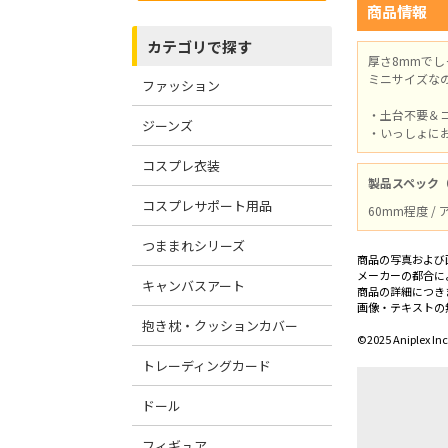
商品情報
カテゴリで探す
厚さ8mmで
ミニサイズな
ファッション
・土台不要＆
ジーンズ
・いっしょに
コスプレ衣装
製品スペック
コスプレサポート用品
60mm程度 /
つままれシリーズ
商品の写真および
メーカーの都合に
キャンバスアート
商品の詳細につき
画像・テキストの
抱き枕・クッションカバー
©2025 Aniplex Inc
トレーディングカード
ドール
フィギュア