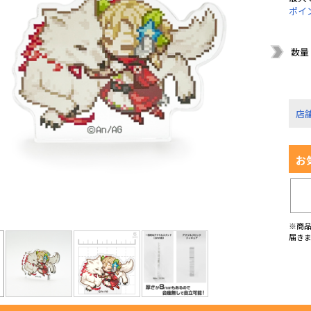
ポイ
数量
店
お
※商
届き