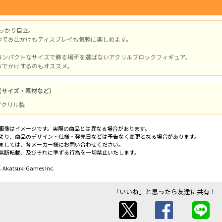
しっかり自立。
のでお出かけもディスプレイも気軽に楽しめます。
コンパクトなサイズで飾る場所を選ばないアクリルブロックフィギュア。
おでかけするのもオススメ。
（サイズ・素材など）
 アクリル製
画像はイメージです。実際の商品とは異なる場合があります。
より、商品のデザイン・仕様・発売日などは予告なく変更となる場合があります。
ましては、各メーカー様にお問い合わせください。
無断転載、及びそれに準ずる行為を一切禁止いたします。
. Akatsuki Games Inc.
「いいね」と思ったら友達に共有！