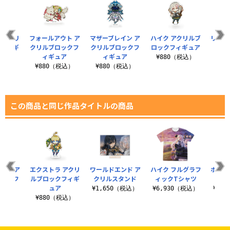
 アクリ
フォールアウト ア
マザーブレイン ア
ハイク アクリルブ
リコ 
クフィギ
クリルブロックフ
クリルブロックフ
ロックフィギュア
ック
ア
ィギュア
ィギュア
¥880（税込）
¥8
税込）
¥880（税込）
¥880（税込）
この商品と同じ作品タイトルの商品
ウト ア
エクストラ アクリ
ワールドエンド ア
ハイク フルグラフ
ホール
ロックフ
ルブロックフィギ
クリルスタンド
ィックTシャツ
クリ
ュア
ュア
¥1,650（税込）
¥6,930（税込）
¥1,
税込）
¥880（税込）