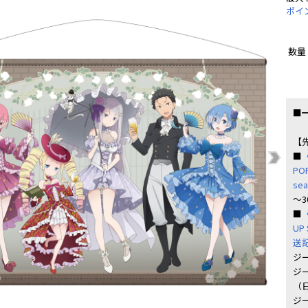
ポイ
数量
■
【
■
PO
se
～
■
UP
送
ジ
ジー
（
ジー