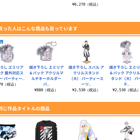
¥6,270（税込）
買った人はこんな商品も買っています
ろし エミリア
描き下ろし エミリア
描き下ろし スバル ア
描き下ろし エミ
ク 屋外対応ス
＆パック アクリルマ
クリルスタンド
＆パック アクリ
ー パーティー..
ルチキーホルダー
（大） パーティース
タンド（大） パ
パ..
ーツ..
テ..
770（税込）
¥880（税込）
¥2,530（税込）
¥2,530（税込
同じ作品タイトルの商品