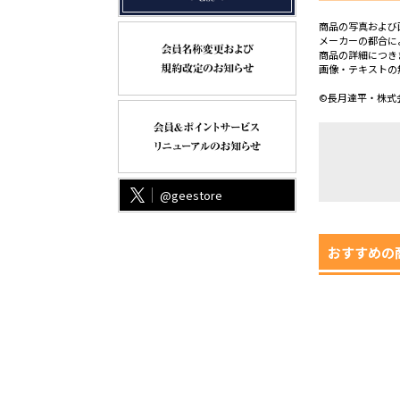
商品の写真および
メーカーの都合に
商品の詳細につき
画像・テキストの
©長月達平・株式会
@geestore
おすすめの