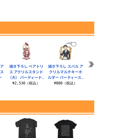
リア
描き下ろし ベアトリ
描き下ろし スバル ア
描き下ろし スバル
描き下
ルス
ス アクリルスタンド
クリルマルチキーホ
65mm缶バッジ パー
＆パッ
ー
（大） パーティード..
ルダー パーティース..
ティースーツVer..
ッジ 
¥2,530（税込）
¥880（税込）
¥605（税込）
¥
）