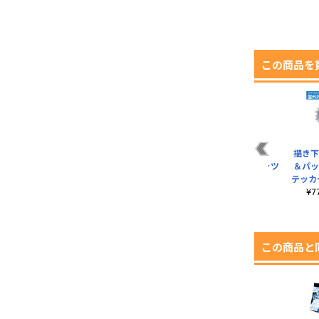
この商品を
リ
★限定★松葉紐＆イ
レム （3rd
レム （3rd
描き下
 パ
ヤホンジャック用ダ
season） アクリル
season） Tシャツ
＆パッ
.
ストカバーセット
スタンド
テッカ
¥3,300（税込）
¥110（税込）
¥1,650（税込）
¥
この商品と