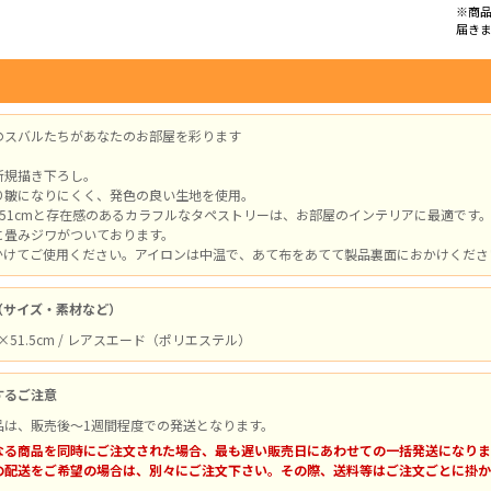
※商
届き
のスバルたちがあなたのお部屋を彩ります
新規描き下ろし。
り皺になりにくく、発色の良い生地を使用。
約51cmと存在感のあるカラフルなタペストリーは、お部屋のインテリアに最適です
に畳みジワがついております。
かけてご使用ください。アイロンは中温で、あて布をあてて製品裏面におかけくださ
（サイズ・素材など）
m×51.5cm / レアスエード（ポリエステル）
するご注意
品は、販売後～1週間程度での発送となります。
なる商品を同時にご注文された場合、最も遅い販売日にあわせての一括発送になりま
の配送をご希望の場合は、別々にご注文下さい。その際、送料等はご注文ごとに掛か