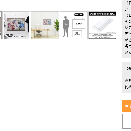
（
ジー
（
そ
が
先
だ
当
い
【
※
約
お