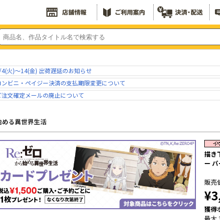
/4(火)～14(金) 出荷遅延のお知らせ
コンビニ・ペイジー決済の支払期限変更について
ご注文確定メールの廃止について
ら始める異世界生活
描き
ー パ
販売
¥3
獲得
最大 