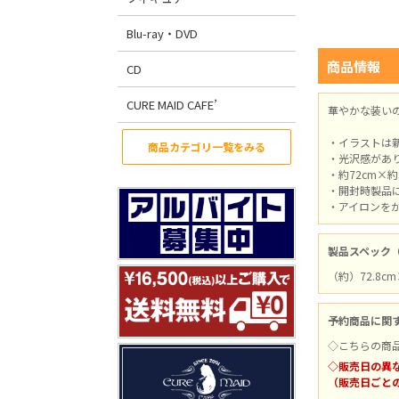
Blu-ray・DVD
商品情報
CD
CURE MAID CAFE’
華やかな装い
・イラストは
商品カテゴリ一覧をみる
・光沢感があ
・約72cm×
・開封時製品
・アイロンを
製品スペック
（約）72.8c
予約商品に関
◇こちらの商
◇販売日の異
（販売日ごと