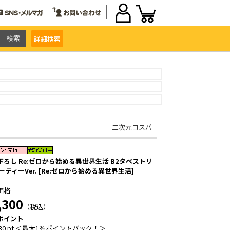
詳細
検索
二次元コスパ
下ろし Re:ゼロから始める異世界生活 B2タペストリ
ーティーVer. [Re:ゼロから始める異世界生活]
価格
,300
（税込）
ポイント
30 pt ＜最大1％ポイントバック！＞