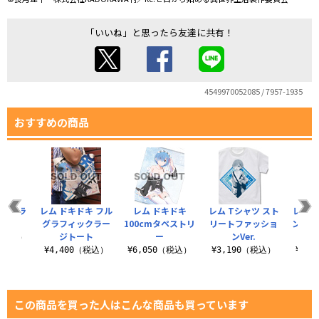
「いいね」と思ったら友達に共有！
4549970052085 / 7957-1935
おすすめの商品
レム＆ラ
レム ドキドキ フル
レム ドキドキ
レム Tシャツ スト
レム 
ンズ
グラフィックラー
100cmタペストリ
リートファッショ
ンド 
ジトート
ー
ンVer.
ァッシ
0（税込）
¥4,400（税込）
¥6,050（税込）
¥3,190（税込）
¥1,
この商品を買った人はこんな商品も買っています