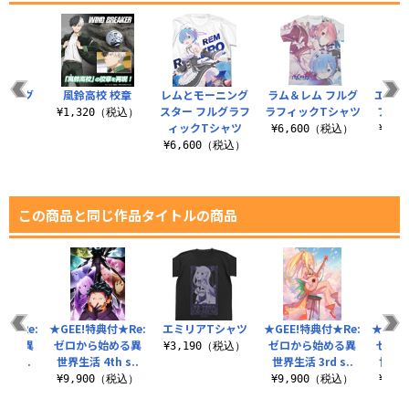
皮リング
風鈴高校 校章
レムとモーニング
ラム＆レム フルグ
エミリ
スター フルグラフ
ラフィックTシャツ
フィ
（税込）
¥1,320（税込）
ィックTシャツ
¥6,600（税込）
¥6,
¥6,600（税込）
この商品と同じ作品タイトルの商品
付★Re:
★GEE!特典付★Re:
エミリアTシャツ
★GEE!特典付★Re:
★GEE
始める異
ゼロから始める異
ゼロから始める異
ゼロか
¥3,190（税込）
d s..
世界生活 4th s..
世界生活 3rd s..
世界生活
（税込）
¥9,900（税込）
¥9,900（税込）
¥9,