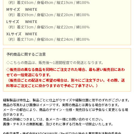
（約）着丈65cm / 身幅49cm / 袖丈19cm / 綿100％
Mサイズ
WHITE
（約）着丈69cm / 身幅52cm / 袖丈20cm / 綿100％
Lサイズ
WHITE
（約）着丈73cm / 身幅55cm / 袖丈22cm / 綿100％
XLサイズ
WHITE
（約）着丈77cm / 身幅58cm / 袖丈24cm / 綿100％
予約商品に関するご注意
◇こちらの商品は、販売後～1週間程度での発送となります。
◇販売日の異なる商品を同時にご注文された場合、最も遅い販売日にあわ
せての一括発送になります。
（販売日ごとの配送をご希望の場合は、別々にご注文下さい。その際、送
料等はご注文ごとに掛かりますので予めご了承下さい。）
縫製製品は特性上、製品ごとに仕上がりサイズや縫製位置に若干のずれがございます。
商品の写真および画像はイメージです。実際の商品とは異なる場合があります。
メーカーの都合により、商品のデザイン・仕様・発売日などは予告なく変更となる場
合があります。
商品の詳細につきましては、各メーカー様にお問い合わせください。
画像・テキストの無断転載、及びそれに準ずる行為を一切禁止いたします。
©長月達平・株式会社KADOKAWA刊／Re:ゼロから始める異世界生活製作委員会