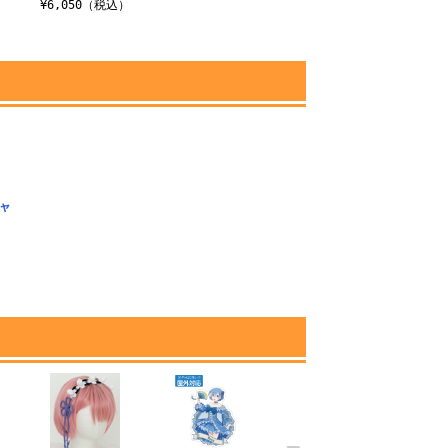
）
¥6,050（税込）
¥3,300（税込）
¥4
ャ
）