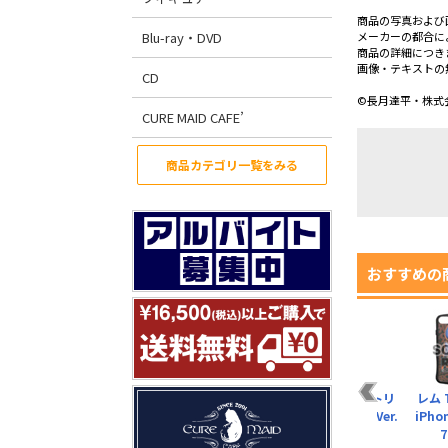
商品の写真および
Blu-ray・DVD
メーカーの都合に
商品の詳細につき
画像・テキストの
CD
©長月達平・株式会
CURE MAID CAFE’
商品カテゴリ一覧をみる
おすすめの
ン
レム アクリルスタン
ラム Tシャツ ストリ
レム Tシャツ ストリ
レム 
ッ
ド ストリートファッ
ートファッションVer.
ートファッションVer.
iPho
ションVer.
¥3,190（税込）
¥3,190（税込）