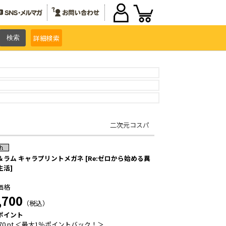
詳細
検索
二次元コスパ
＆ラム キャラプリントメガネ [Re:ゼロから始める異
生活]
価格
,700
（税込）
ポイント
70 pt ＜最大1％ポイントバック！＞