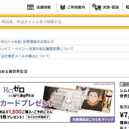
/4(火)～14(金) 出荷遅延のお知らせ
コンビニ・ペイジー決済の支払期限変更について
ご注文確定メールの廃止について
ら始める異世界生活
レム
世界
販売
¥7
獲得
最大 