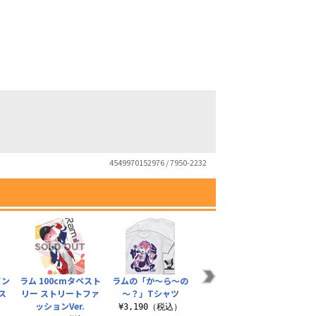
4549970152976 / 7950-2232
バン
ラム 100cmタペスト
ラムの「か～ら～の
レム TPUバンパー
レム 
ース
リー ストリートファ
～？」Tシャツ
iPhoneケース [X・
ラフ
ッションVer.
Xs用]
¥3,190（税込）