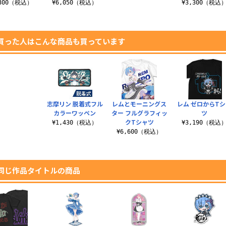
,300（税込）
¥6,050（税込）
¥3,300（税込
買った人はこんな商品も買っています
志摩リン 脱着式フル
レムとモーニングス
レム ゼロからTシ
カラーワッペン
ター フルグラフィッ
ツ
クTシャツ
¥1,430（税込）
¥3,190（税込
¥6,600（税込）
同じ作品タイトルの商品