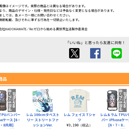
画像はイメージです。実際の商品とは異なる場合があります。
より、商品のデザイン・仕様・発売日などは予告なく変更となる場合があります。
ましては、各メーカー様にお問い合わせください。
無断転載、及びそれに準ずる行為を一切禁止いたします。
社KADOKAWA刊／Re:ゼロから始める異世界生活製作委員会
「いいね」と思ったら友達に共有！
商品
TPUバンパー
レム 100cmタペスト
レム フェイス Tシャ
レム＆ラム TPU
neケース [6・
リー ストリートファ
ツ
パー iPhoneケ
7・8共用]
ッションVer.
[6・7・8..
¥3,190（税込）