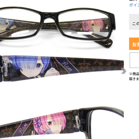
ポイ
こ
お
※商
届き