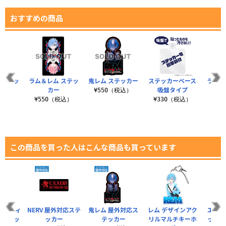
おすすめの商品
ニステッ
ラム＆レム ステッ
鬼レム ステッカー
ステッカーベース
ラム＆
ー
カー
吸盤タイプ
テ
¥550（税込）
税込）
¥550（税込）
¥330（税込）
¥3
この商品を買った人はこんな商品も買っています
ディズィ
NERV 屋外対応ステ
鬼レム 屋外対応ス
レム デザインアク
エミリ
応ステッ
ッカー
テッカー
リルマルチキーホ
ッカー