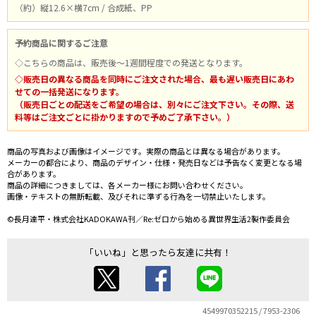
（約）縦12.6×横7cm / 合成紙、PP
予約商品に関するご注意
◇こちらの商品は、販売後～1週間程度での発送となります。
◇販売日の異なる商品を同時にご注文された場合、最も遅い販売日にあわ
せての一括発送になります。
（販売日ごとの配送をご希望の場合は、別々にご注文下さい。その際、送
料等はご注文ごとに掛かりますので予めご了承下さい。）
商品の写真および画像はイメージです。実際の商品とは異なる場合があります。
メーカーの都合により、商品のデザイン・仕様・発売日などは予告なく変更となる場
合があります。
商品の詳細につきましては、各メーカー様にお問い合わせください。
画像・テキストの無断転載、及びそれに準ずる行為を一切禁止いたします。
©長月達平・株式会社KADOKAWA刊／Re:ゼロから始める異世界生活2製作委員会
「いいね」と思ったら友達に共有！
4549970352215 / 7953-2306