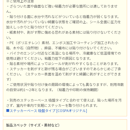
※ご使用上の注意
・ざらついた面や曲面など強い粘着力が必要な箇所には適しておりませ
ん。
・貼り付ける面に水分や汚れなどがついていると吸着力が弱くなります。
水分や汚れがついていない綺麗な状態をご確認の上、シール全面に圧力を
加えしっかりと貼り付けてください。
・紙素材や、剥がす際に傷める恐れがある素材には貼り付けないでくださ
い。
・PE（ポリエチレン）素材、エンボス加工やコーティング加工された小
箱、木や石（自然物）、麻袋、不織布には貼り付けないでください。
・バイクのエンジン付近など高温になる場所や、冷蔵庫など低温環境での
使用は避けてください。粘着力低下の原因となります。
・貼る素材や場所によってはシールが剥がれやすくなることがあります。
・ステッカーを剥がすと跡が残る場合がございますのであらかじめご了承
ください。（ステッカー表面を温めて剥がすと綺麗に剥がすことができま
す）
・ご使用状況や貼り付け後の周囲の環境によっても異なりますが、耐用年数
の目安は約1～2年となります。（粘着力や印刷の保持期間）
・別売のステッカーベース 吸盤タイプと合わせて使えば、貼った場所を汚
さず、室内や車内で気軽にステッカーを取り付けられます。
■ステッカーベース 吸盤タイプ [COSPAオリジナル]
製品スペック（サイズ・素材など）