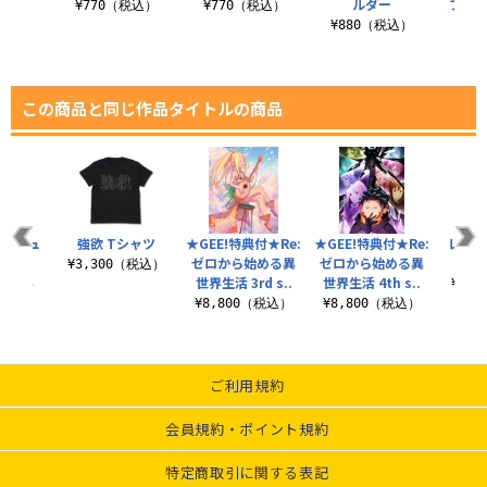
ー
ルダー
ファッ
¥770（税込）
¥770（税込）
税込）
¥880（税込）
¥5
この商品と同じ作品タイトルの商品
コスチュ
強欲 Tシャツ
★GEE!特典付★Re:
★GEE!特典付★Re:
レム 
ット
ゼロから始める異
ゼロから始める異
¥3,300（税込）
世界生活 3rd s..
世界生活 4th s..
0（税込）
¥3,
¥8,800（税込）
¥8,800（税込）
ご利用規約
会員規約・ポイント規約
特定商取引に関する表記