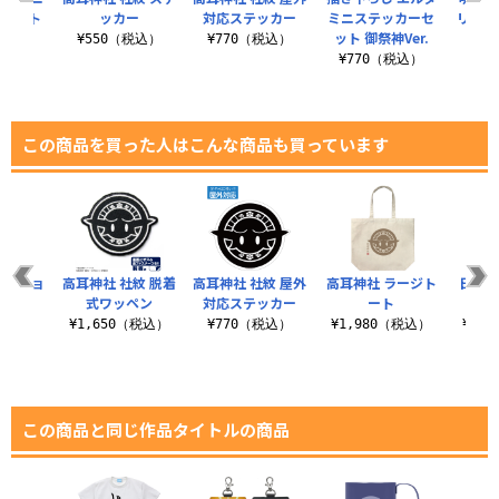
ーセット
ッカー
対応ステッカー
ミニステッカーセ
リデイ
ット 御祭神Ver.
カ
税込）
¥550（税込）
¥770（税込）
¥770（税込）
¥7
この商品を買った人はこんな商品も買っています
紋 ショ
高耳神社 社紋 脱着
高耳神社 社紋 屋外
高耳神社 ラージト
日々ド
トート
式ワッペン
対応ステッカー
ート
（税込）
¥1,650（税込）
¥770（税込）
¥1,980（税込）
¥3,
この商品と同じ作品タイトルの商品