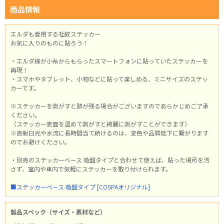
商品情報
エルダも愛用する社紋ステッカー
お気に入りのものに貼ろう！
・エルダ様が小糸からもらったスマートフォンに貼っていたステッカーを
再現！
・スマホやタブレット、小物などに貼って楽しめる、ミニサイズのステッ
カーです。
※ステッカーを剥がすと跡が残る場合がございますのであらかじめご了承
ください。
（ステッカー表面を温めて剥がすと綺麗に剥がすことができます）
※直射日光や水流に長時間当て続けるのは、変色や品質低下に繋がります
のでお避けください。
・別売のステッカーベース 吸盤タイプと合わせて使えば、貼った場所を汚
さず、室内や車内で気軽にステッカーを取り付けられます。
■ステッカーベース 吸盤タイプ [COSPAオリジナル]
製品スペック（サイズ・素材など）