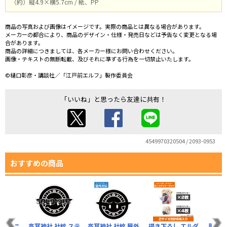
（約）縦4.9×横5.7cm / 紙、PP
商品の写真および画像はイメージです。実際の商品とは異なる場合があります。
メーカーの都合により、商品のデザイン・仕様・発売日などは予告なく変更となる場
合があります。
商品の詳細につきましては、各メーカー様にお問い合わせください。
画像・テキストの無断転載、及びそれに準ずる行為を一切禁止いたします。
©樋口彰彦・講談社／「江戸前エルフ」製作委員会
「いいね」と思ったら友達に共有！
4549970320504 / 2093-0953
おすすめの商品
イ ミニ
高耳神社 社紋 ステ
高耳神社 社紋 屋外
描き下ろし エルダ
明日は