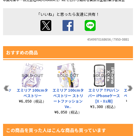
「いいね」と思ったら友達に共有！
4549970168656 / 7950-0881
おすすめの商品
Tシャツ
エミリア 100cmタ
エミリア 100cmタ
エミリア TPUバン
エミリア
.0
ペストリー
ペストリー ストリ
パー iPhoneケース
ペストリー
ートファッション
[X・Xs用]
（税込）
¥6,050（税込）
¥6,
Ve..
¥3,300（税込）
¥6,050（税込）
この商品を買った人はこんな商品も買っています