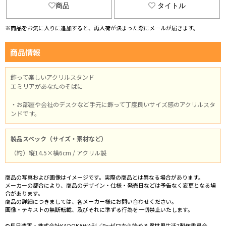
商品
タイトル
※商品をお気に入りに追加すると、再入荷が決まった際にメールが届きます。
商品情報
飾って楽しいアクリルスタンド
エミリアがあなたのそばに
・お部屋や会社のデスクなど手元に飾って丁度良いサイズ感のアクリルスタ
ンドです。
製品スペック（サイズ・素材など）
（約）縦14.5×横6cm / アクリル製
商品の写真および画像はイメージです。実際の商品とは異なる場合があります。
メーカーの都合により、商品のデザイン・仕様・発売日などは予告なく変更となる場
合があります。
商品の詳細につきましては、各メーカー様にお問い合わせください。
画像・テキストの無断転載、及びそれに準ずる行為を一切禁止いたします。
©長月達平・株式会社KADOKAWA刊／Re:ゼロから始める異世界生活2製作委員会