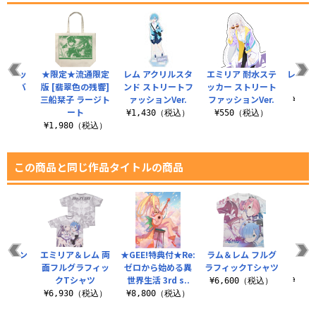
 ティッ
★限定★流通限定
レム アクリルスタ
エミリア 耐水ステ
レム ド
クスカバ
版 [翡翠色の残響]
ンド ストリートフ
ッカー ストリート
ペ
三船栞子 ラージト
ァッションVer.
ファッションVer.
¥3,
ート
（税込）
¥1,430（税込）
¥550（税込）
¥1,980（税込）
この商品と同じ作品タイトルの商品
バーリン
エミリア＆レム 両
★GEE!特典付★Re:
ラム＆レム フルグ
ラム
面フルグラフィッ
ゼロから始める異
ラフィックTシャツ
（ナス
クTシャツ
世界生活 3rd s..
（税込）
¥6,600（税込）
¥1,
¥6,930（税込）
¥8,800（税込）