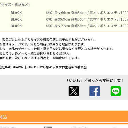
（サイズ・素材など）
BLACK
（約）身丈66cm 身幅54cm / 素材：ポリエステル10
BLACK
（約）身丈69cm 身幅56cm / 素材：ポリエステル10
BLACK
（約）身丈72cm 身幅58cm / 素材：ポリエステル10
、製品ごとに仕上がりサイズや縫製位置に若干のずれがございます。
画像はイメージです。実際の商品とは異なる場合があります。
より、商品のデザイン・仕様・発売日などは予告なく変更となる場合があります。
ましては、各メーカー様にお問い合わせください。
無断転載、及びそれに準ずる行為を一切禁止いたします。
社KADOKAWA刊／Re:ゼロから始める異世界生活製作委員会
「いいね」と思ったら友達に共有！
商品