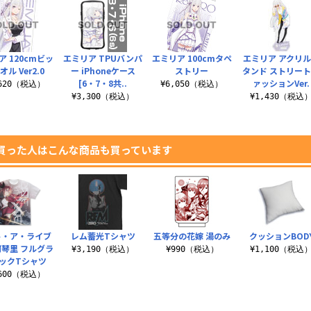
ア 120cmビッ
エミリア TPUバンパ
エミリア 100cmタペ
エミリア アクリ
ル Ver2.0
ー iPhoneケース
ストリー
タンド ストリー
[6・7・8共..
ァッションVer.
,620（税込）
¥6,050（税込）
¥3,300（税込）
¥1,430（税込
買った人はこんな商品も買っています
ト・ア・ライブ
レム蓄光Tシャツ
五等分の花嫁 湯のみ
クッションBOD
五河琴里 フルグラ
¥3,190（税込）
¥990（税込）
¥1,100（税込
ックTシャツ
,600（税込）