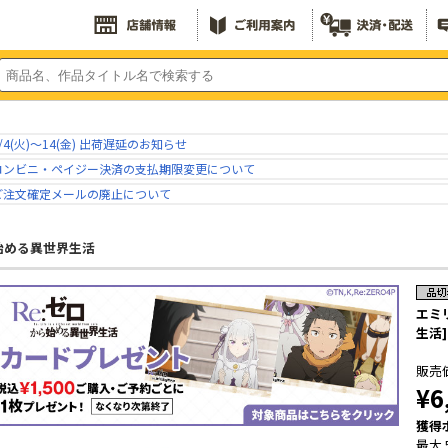
/4(火)～14(金) 出荷遅延のお知らせ
コンビニ・ペイジー決済の支払期限変更について
ご注文確定メールの廃止について
ら始める異世界生活
エミ
生活]
販売
¥6
獲得
最大 