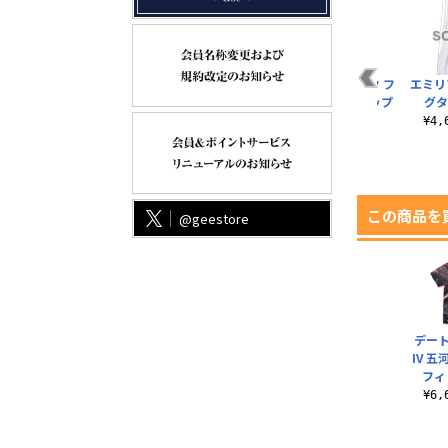
タペ
エミリア 両面フルグ
エミリア Tシャツ
エミリア＆パック フ
エミリ
ト
ラフィックTシャツ
Ver.2.0
ルカラーマグカップ
グタオ
.
¥6,600（税込）
¥3,190（税込）
¥1,650（税込）
¥4
この商品を
@geestore
デー
IV 
フィ
¥6