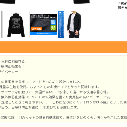
※商
届き
、気軽に羽織れる。
外線防止効果も！
ライパーカー
トの見栄えを重視し、フードを小さめに設計しました。
スの軽量な生地を使用。ちょっとしたお出かけでもサッと羽織れます。
くサラサラな肌触りで、気温が高い日でも涼しく過ごせる快適な着心地。
紫外線防止効果（UPF25）のW効果を備えた実用性の高いパーカーです。
「洗濯したときに乾きやすい」、「しわになりにくくアイロンがけ不要」といった利
い日の、日焼け防止対策に！ 水遊びでも活躍します。
外線保護指数）：UVカットの世界的基準値で、日焼けをどのくらい防ぐかを示した数