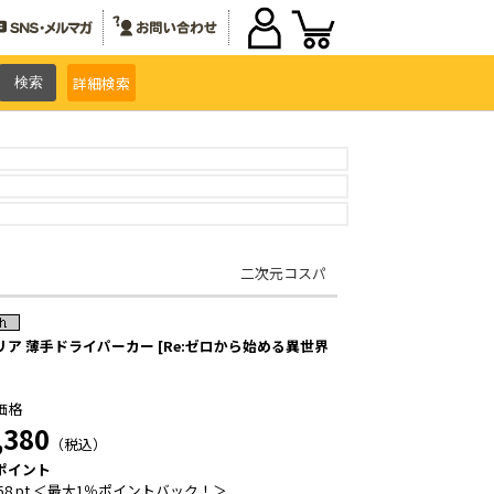
詳細
検索
二次元コスパ
リア 薄手ドライパーカー [Re:ゼロから始める異世界
価格
,380
（税込）
ポイント
58 pt ＜最大1％ポイントバック！＞