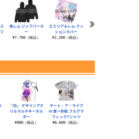
ルス
鬼レム ジップパーカ
エミリア＆レム クッ
エミリア＆レム
エミリ
トフ
ー
ションカバー
100cmタペストリー
ー 
¥7,700（税込）
¥2,200（税込）
¥6,050（税込）
）
¥3
Y
「白」 デザインアク
デート・ア・ライブ
リルマルチキーホル
IV 鳶一折紙 フルグラ
）
ダー
フィックTシャツ
¥880（税込）
¥6,600（税込）