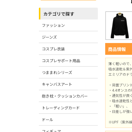
カテゴリで探す
ファッション
ジーンズ
コスプレ衣装
商品情報
コスプレサポート用品
薄く軽いので
吸水速乾＆紫
つままれシリーズ
エミリアのド
キャンバスアート
・背面プリン
・4.4オン
・通気性が良
抱き枕・クッションカバー
・吸水速乾性と
・「軽い」、
トレーディングカード
・日差しが強
ドール
※UPF（紫
フィギュア