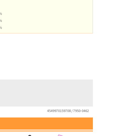
0％
0％
0％
4549970159708 / 7950-0462