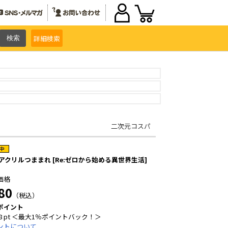
詳細
検索
二次元コスパ
 アクリルつままれ [Re:ゼロから始める異世界生活]
価格
80
（税込）
ポイント
8 pt ＜最大1％ポイントバック！＞
ントについて