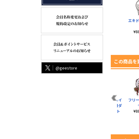
エキド
¥
この商品を
@geestore
セ
レム＆ラム ティッシ
レム ドキドキ アクリ
★限定★松葉紐＆イ
フリー
ン
ュボックスカバー
ルスタンド（大）
ヤホンジャック用ダ
ストカバーセット
¥1,100（税込）
¥2,530（税込）
¥
¥110（税込）