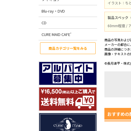
イラスト：ち
Blu-ray・DVD
製品スペック
CD
60mm程度 /
CURE MAID CAFE’
商品の写真および
メーカーの都合に
商品カテゴリ一覧をみる
商品の詳細につき
画像・テキストの
©長月達平・株式会
おすすめの