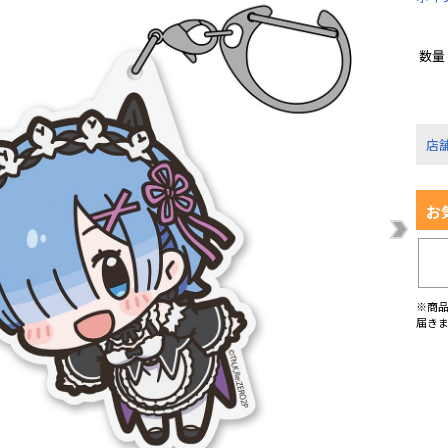
数量
店
お
※商
届き