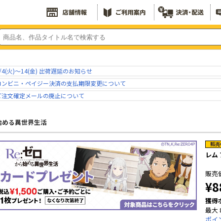
/4(火)～14(金) 出荷遅延のお知らせ
コンビニ・ペイジー決済の支払期限変更について
ご注文確定メールの廃止について
ら始める異世界生活
レム
販売
¥8
獲得
最大 
ポイ