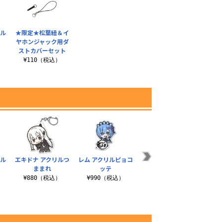
リル
★限定★松葉紐＆イ
ヤホンジャック用ダ
ストカバーセット
¥110（税込）
リル
エキドナ アクリルつ
レム アクリルピョコ
エミリア アクリルつ
レム
ままれ
ッテ
ままれ
ター
¥880（税込）
¥990（税込）
¥880（税込）
¥1