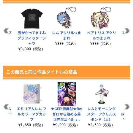
モタンブ
鬼がかってますね
レム アクリルつま
ベアトリス アクリ
エミリ
ー
グラフィック Tシ
まれ
ルつままれ
つ
ャツ
（税込）
¥880（税込）
¥880（税込）
¥8
¥3,300（税込）
この商品と同じ作品タイトルの商品
グ レム
エミリア＆レム フ
★GEE!特典付★Re:
レムとモーニング
ラム
ィックT
ルカラーマグカッ
ゼロから始める異
スター アクリルス
seas
ツ
プ
世界生活 4th s..
タンド（大）
¥3,
（税込）
¥1,650（税込）
¥9,900（税込）
¥2,530（税込）