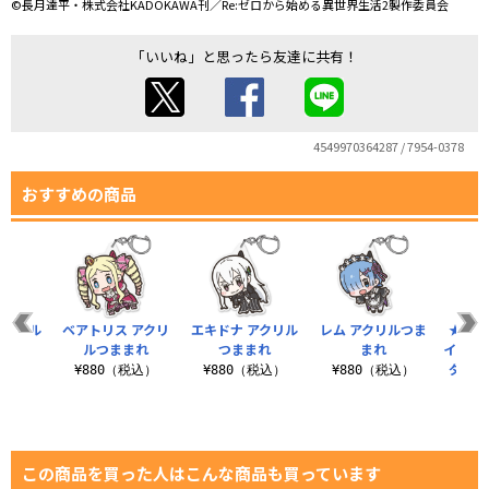
©長月達平・株式会社KADOKAWA刊／Re:ゼロから始める異世界生活2製作委員会
「いいね」と思ったら友達に共有！
4549970364287 / 7954-0378
おすすめの商品
アクリル
ベアトリス アクリ
エキドナ アクリル
レム アクリルつま
★限定
まれ
ルつままれ
つままれ
まれ
イヤホ
ダスト
税込）
¥880（税込）
¥880（税込）
¥880（税込）
¥1
この商品を買った人はこんな商品も買っています