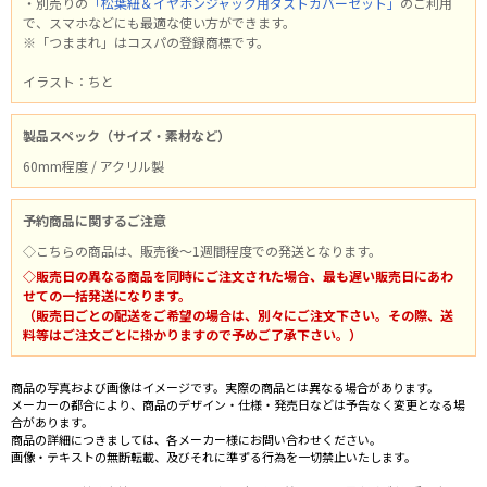
・別売りの
「松葉紐＆イヤホンジャック用ダストカバーセット」
のご利用
で、スマホなどにも最適な使い方ができます。
※「つままれ」はコスパの登録商標です。
イラスト：ちと
製品スペック（サイズ・素材など）
60mm程度 / アクリル製
予約商品に関するご注意
◇こちらの商品は、販売後～1週間程度での発送となります。
◇販売日の異なる商品を同時にご注文された場合、最も遅い販売日にあわ
せての一括発送になります。
（販売日ごとの配送をご希望の場合は、別々にご注文下さい。その際、送
料等はご注文ごとに掛かりますので予めご了承下さい。）
商品の写真および画像はイメージです。実際の商品とは異なる場合があります。
メーカーの都合により、商品のデザイン・仕様・発売日などは予告なく変更となる場
合があります。
商品の詳細につきましては、各メーカー様にお問い合わせください。
画像・テキストの無断転載、及びそれに準ずる行為を一切禁止いたします。