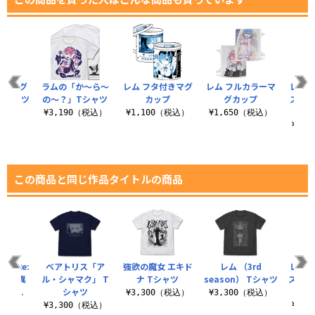
 フルグ
ラムの「か～ら～
レム フタ付きマグ
レム フルカラーマ
レムの
Tシャツ
の～？」Tシャツ
カップ
グカップ
スター
ー
（税込）
¥3,190（税込）
¥1,100（税込）
¥1,650（税込）
¥1,
この商品と同じ作品タイトルの商品
付★Re:
ベアトリス「ア
強欲の魔女 エキド
レム （3rd
レムと
始める異
ル・シャマク」 T
ナ Tシャツ
season） Tシャツ
スター
h s..
シャツ
¥3,300（税込）
¥3,300（税込）
（税込）
¥3,300（税込）
¥1,