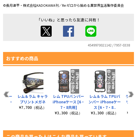
©長月達平・株式会社KADOKAWA刊／Re:ゼロから始める異世界生活製作委員会
「いいね」と思ったら友達に共有！
4549970021142 / 7957-0338
おすすめの商品
バンパー
レム＆ラム キャラ
レム TPUバンパー
レム＆ラム TPUバ
ラム 
ース [X・
プリントメガネ
iPhoneケース [6・
ンパー iPhoneケー
リート
]
7・8共用]
ス [6・7・8..
¥7,700（税込）
（税込）
¥3,300（税込）
¥3,300（税込）
¥3,
この商品を買った人はこんな商品も買っています