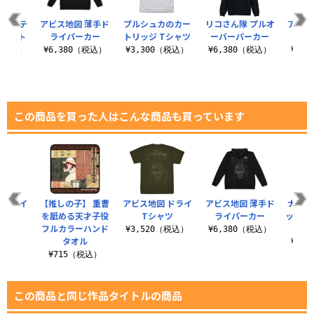
 ファテ
アビス地図 薄手ド
プルシュカのカー
リコさん隊 プルオ
アビス
ャケット
ライパーカー
トリッジ Tシャツ
ーバーパーカー
0（税込）
¥6,380（税込）
¥3,300（税込）
¥6,380（税込）
¥3,
この商品を買った人はこんな商品も買っています
イン イ
【推しの子】 重曹
アビス地図 ドライ
アビス地図 薄手ド
ナナチ
ポーチ
を舐める天才子役
Tシャツ
ライパーカー
ッグシ
フルカラーハンド
（税込）
¥3,520（税込）
¥6,380（税込）
タオル
¥3,
¥715（税込）
この商品と同じ作品タイトルの商品