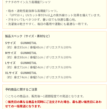
ナナチのサイン入り高機能Tシャツ
・吸水・速乾性能抜群な高機能Tシャツ。
・「UPF50＋」UVカット率95％以上の紫外線カット効果を備えています。
・汗をかいてもベタつかず、暑い日でも快適な着心地。
・洗濯後は乾きやすく、毎日の着用や運動にも最適な一枚です。
製品スペック（サイズ・素材など）
Sサイズ
GUNMETAL
（約）身丈65cm / 身幅48cm / ポリエステル100％
Mサイズ
GUNMETAL
（約）身丈68cm / 身幅51cm / ポリエステル100％
Lサイズ
GUNMETAL
（約）身丈71cm / 身幅54cm / ポリエステル100％
XLサイズ
GUNMETAL
（約）身丈74cm / 身幅57cm / ポリエステル100％
予約商品に関するご注意
◇こちらの商品は、販売後～1週間程度での発送となります。
◇販売日の異なる商品を同時にご注文された場合、最も遅い販売日にあわ
せての一括発送になります。