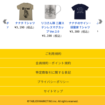
 ナナチ
ナナチ Tシャツ
リコさん隊 二層ス
ナナチのサイン・
ふわふ
Tシャツ
テンレスマグカッ
探窟家 Tシャツ
¥3,190（税込）
プ Ver.2.0
（税込）
¥3,300（税込）
¥3,
¥3,190（税込）
ご利用規約
会員規約・ポイント規約
特定商取引に関する表記
プライバシーポリシー
サイトマップ
©TABLIER MARKETING inc. All rights reserved.