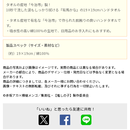
タオルの産地「今治市」製！
10秒で流した涙もしっかり拭ける『有馬かな』の19×19cmハンドタオル
・タオル産地で有名な「今治市」で作られた肌触りの良いハンドタオルで
す。
・吸水性の高い綿100％の生地で、日用品のお手入れにもおすすめ。
製品スペック（サイズ・素材など）
（約）19×19cm / 綿100％
商品の写真および画像はイメージです。実際の商品とは異なる場合があります。
メーカーの都合により、商品のデザイン・仕様・発売日などは予告なく変更となる場
合があります。
商品の詳細につきましては、各メーカー様にお問い合わせください。
画像・テキストの無断転載、及びそれに準ずる行為を一切禁止いたします。
©赤坂アカ×横槍メンゴ／集英社・【推しの子】製作委員会
「いいね」と思ったら友達に共有！