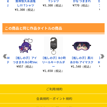
天才子役
無限恒久永遠推
Tシャツ
かな つままれ
かな 
ッカーセ
し!!! Tシャツ
フィ
¥3,300（税込）
¥770（税込）
ト
¥3,300（税込）
¥6,
税込）
この商品と同じ作品タイトルの商品
 MEM
【推しの子】アイ
【推しの子】B小町
【推しの子】黒川
【推し
対応ステ
つままれ B小町Ver.
リールキーホルダ
あかね アイマスク
MEM
ー
ー
¥957（税込）
¥1,540（税込）
¥3,
税込）
¥1,650（税込）
ご利用規約
会員規約・ポイント規約