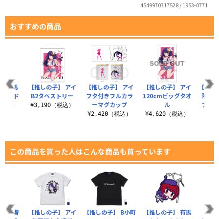
4549970317528 / 1953-0771
おすすめの商品
子】有馬
【推しの子】 アイ
【推しの子】 アイ
【推しの子】 アイ
【推し
ブリッド
B2タペストリー
フタ付きフルカラ
120cmビッグタオ
限恒久
タオル
ーマグカップ
ル
フルカ
¥3,190（税込）
（税込）
¥2,420（税込）
¥4,620（税込）
¥7
この商品を買った人はこんな商品も買っています
】 重曹
【推しの子】 アイ
【推しの子】 B小町
【推しの子】 有馬
【推し