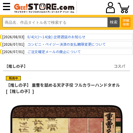
詳細
検索
[2026/08/03]
8/4(火)～14(金) 出荷遅延のお知らせ
[2026/07/01]
コンビニ・ペイジー決済の支払期限変更について
[2026/07/01]
ご注文確定メールの廃止について
【推しの子】
コスパ
【推しの子】 重曹を舐める天才子役 フルカラーハンドタオル
[【推しの子】]