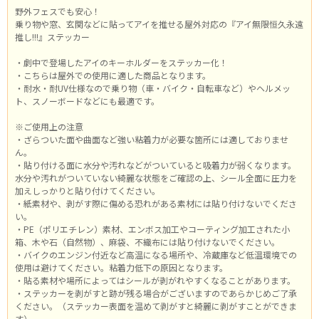
野外フェスでも安心！
乗り物や窓、玄関などに貼ってアイを推せる屋外対応の『アイ無限恒久永遠
推し!!!』ステッカー
・劇中で登場したアイのキーホルダーをステッカー化！
・こちらは屋外での使用に適した商品となります。
・耐水・耐UV仕様なので乗り物（車・バイク・自転車など）やヘルメッ
ト、スノーボードなどにも最適です。
※ご使用上の注意
・ざらついた面や曲面など強い粘着力が必要な箇所には適しておりませ
ん。
・貼り付ける面に水分や汚れなどがついていると吸着力が弱くなります。
水分や汚れがついていない綺麗な状態をご確認の上、シール全面に圧力を
加えしっかりと貼り付けてください。
・紙素材や、剥がす際に傷める恐れがある素材には貼り付けないでくださ
い。
・PE（ポリエチレン）素材、エンボス加工やコーティング加工された小
箱、木や石（自然物）、麻袋、不織布には貼り付けないでください。
・バイクのエンジン付近など高温になる場所や、冷蔵庫など低温環境での
使用は避けてください。粘着力低下の原因となります。
・貼る素材や場所によってはシールが剥がれやすくなることがあります。
・ステッカーを剥がすと跡が残る場合がございますのであらかじめご了承
ください。（ステッカー表面を温めて剥がすと綺麗に剥がすことができま
す）