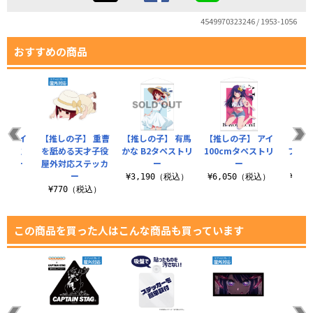
4549970323246 / 1953-1056
おすすめの商品
】 アイ
【推しの子】 重曹
【推しの子】 有馬
【推しの子】 アイ
【推し
永遠推
を舐める天才子役
かな B2タペストリ
100cmタペストリ
フタ
テッカー
屋外対応ステッカ
ー
ー
ー
ー
税込）
¥3,190（税込）
¥6,050（税込）
¥2,
¥770（税込）
この商品を買った人はこんな商品も買っています