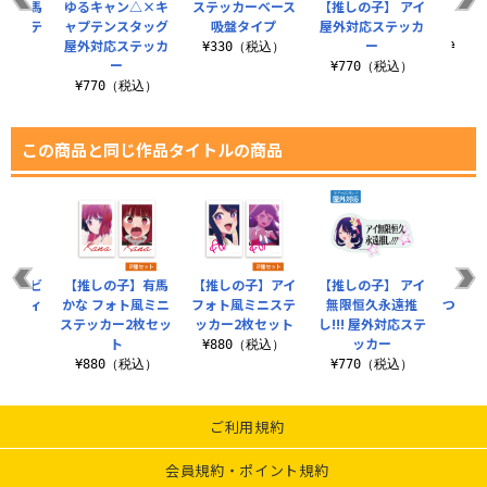
】 有馬
ゆるキャン△×キ
ステッカーベース
【推しの子】 アイ
【推し
対応ステ
ャプテンスタッグ
吸盤タイプ
屋外対応ステッカ
ー
屋外対応ステッカ
ー
¥330（税込）
¥3,
ー
税込）
¥770（税込）
¥770（税込）
この商品と同じ作品タイトルの商品
】 ルビ
【推しの子】有馬
【推しの子】アイ
【推しの子】 アイ
【推し
グラフィ
かな フォト風ミニ
フォト風ミニステ
無限恒久永遠推
つままれ
シャツ
ステッカー2枚セッ
ッカー2枚セット
し!!! 屋外対応ステ
¥9
ト
ッカー
（税込）
¥880（税込）
¥880（税込）
¥770（税込）
ご利用規約
会員規約・ポイント規約