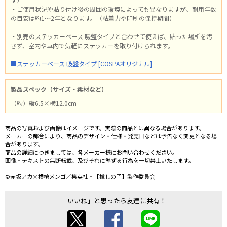
・ご使用状況や貼り付け後の周囲の環境によっても異なりますが、耐用年数
の目安は約1～2年となります。（粘着力や印刷の保持期間）
・別売のステッカーベース 吸盤タイプと合わせて使えば、貼った場所を汚
さず、室内や車内で気軽にステッカーを取り付けられます。
■ステッカーベース 吸盤タイプ [COSPAオリジナル]
製品スペック（サイズ・素材など）
（約）縦6.5×横12.0cm
商品の写真および画像はイメージです。実際の商品とは異なる場合があります。
メーカーの都合により、商品のデザイン・仕様・発売日などは予告なく変更となる場
合があります。
商品の詳細につきましては、各メーカー様にお問い合わせください。
画像・テキストの無断転載、及びそれに準ずる行為を一切禁止いたします。
©赤坂アカ×横槍メンゴ／集英社・【推しの子】製作委員会
「いいね」と思ったら友達に共有！