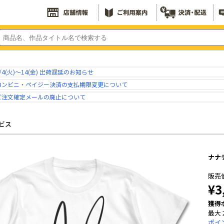
/4(火)～14(金) 出荷遅延のお知らせ
コンビニ・ペイジー決済の支払期限変更について
ご注文確定メールの廃止について
ビス
ナナ
販売
¥3
獲得
最大 
ポイ