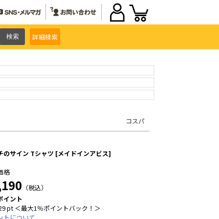
詳細
検索
コスパ
チのサイン Tシャツ [メイドインアビス]
価格
,190
（税込）
ポイント
29 pt ＜最大1％ポイントバック！＞
ントについて