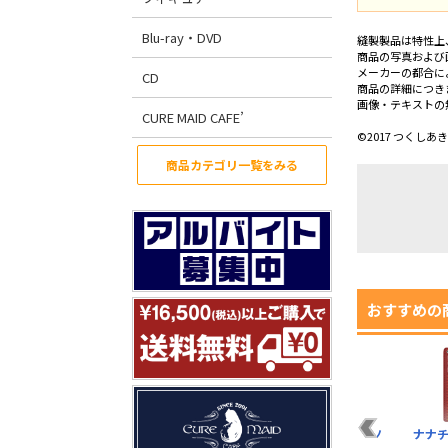
Blu-ray・DVD
縫製製品は特性上
商品の写真および
メーカーの都合に
CD
商品の詳細につき
画像・テキストの
CURE MAID CAFE’
©2017 つくし
商品カテゴリ一覧をみる
おすすめの
プルシュカのカート
ナナチのサイン ハン
ナナチ Tシャツ
ナナチ