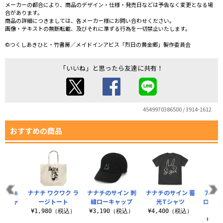
メーカーの都合により、商品のデザイン・仕様・発売日などは予告なく変更となる場
合があります。
商品の詳細につきましては、各メーカー様にお問い合わせください。
画像・テキストの無断転載、及びそれに準ずる行為を一切禁止いたします。
©つくしあきひと・竹書房／メイドインアビス「烈日の黄金郷」製作委員会
「いいね」と思ったら友達に共有！
4549970386500 / 3914-1612
おすすめの商品
「んなぁ
ナナチ ワクワク ラ
ナナチのサイン 刺
ナナチのサイン 蓄
アビス
イTシャ
ージトート
繍ローキャップ
光Tシャツ
ロング
¥1,980（税込）
¥3,190（税込）
¥4,400（税込）
（税込）
¥4,