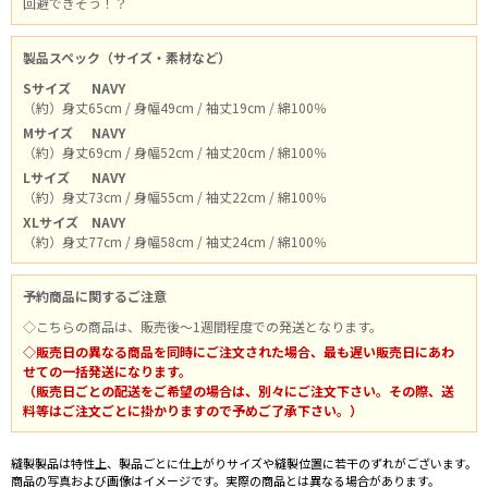
回避できそう！？
製品スペック（サイズ・素材など）
Sサイズ
NAVY
（約）身丈65cm / 身幅49cm / 袖丈19cm / 綿100％
Mサイズ
NAVY
（約）身丈69cm / 身幅52cm / 袖丈20cm / 綿100％
Lサイズ
NAVY
（約）身丈73cm / 身幅55cm / 袖丈22cm / 綿100％
XLサイズ
NAVY
（約）身丈77cm / 身幅58cm / 袖丈24cm / 綿100％
予約商品に関するご注意
◇こちらの商品は、販売後～1週間程度での発送となります。
◇販売日の異なる商品を同時にご注文された場合、最も遅い販売日にあわ
せての一括発送になります。
（販売日ごとの配送をご希望の場合は、別々にご注文下さい。その際、送
料等はご注文ごとに掛かりますので予めご了承下さい。）
縫製製品は特性上、製品ごとに仕上がりサイズや縫製位置に若干のずれがございます。
商品の写真および画像はイメージです。実際の商品とは異なる場合があります。