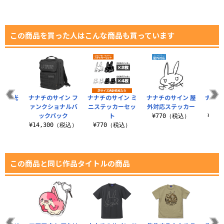
この商品を買った人はこんな商品も買っています
ーク蓄光
ナナチのサイン フ
ナナチのサイン ミ
ナナチのサイン 屋
ナナチ
ャツ
ァンクショナルバ
ニステッカーセッ
外対応ステッカー
繍ロ
ックパック
ト
（税込）
¥770（税込）
¥3,
¥14,300（税込）
¥770（税込）
この商品と同じ作品タイトルの商品